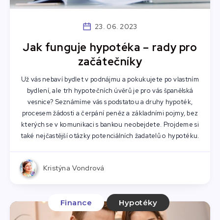
23. 06. 2023
Jak funguje hypotéka –⁠ rady pro
začátečníky
Už vás nebaví bydlet v podnájmu a pokukujete po vlastním
bydlení, ale trh hypotečních úvěrů je pro vás španělská
vesnice? Seznámíme vás s podstatou a druhy hypoték,
procesem žádosti a čerpání peněz a základními pojmy, bez
kterých se v komunikaci s bankou neobejdete. Projdeme si
také nejčastější otázky potenciálních žadatelů o hypotéku.
Kristýna Vondrová
Finance
Hypotéky