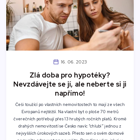
16. 06. 2023
Zlá doba pro hypotéky?
Nevzdávejte se jí, ale neberte si ji
napřímo!
Češi toužící po vlastních nemovitostech to mají ze všech
Evropanů nejtěžší. Na vlastní byt o ploše 70 metrů
čverečních potřebují přes 13 hrubých ročních platů. Kromě
drahých nemovitostí se Česko navíc “chlubí” jednou z
nejvyšších úrokových sazeb. Přesto sen o svém domově