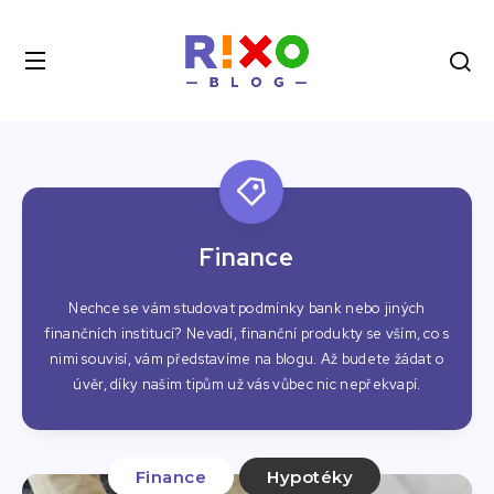
Finance
Nechce se vám studovat podmínky bank nebo jiných
finančních institucí? Nevadí, finanční produkty se vším, co s
nimi souvisí, vám představíme na blogu. Až budete žádat o
úvěr, díky našim tipům už vás vůbec nic nepřekvapí.
Finance
Hypotéky