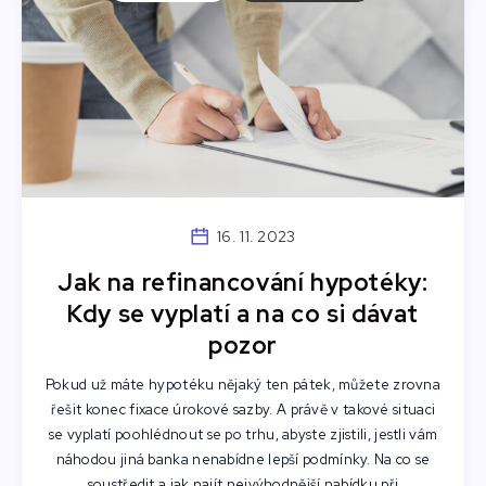
16. 11. 2023
Jak na refinancování hypotéky:
Kdy se vyplatí a na co si dávat
pozor
Pokud už máte hypotéku nějaký ten pátek, můžete zrovna
řešit konec fixace úrokové sazby. A právě v takové situaci
se vyplatí poohlédnout se po trhu, abyste zjistili, jestli vám
náhodou jiná banka nenabídne lepší podmínky. Na co se
soustředit a jak najít nejvýhodnější nabídku při