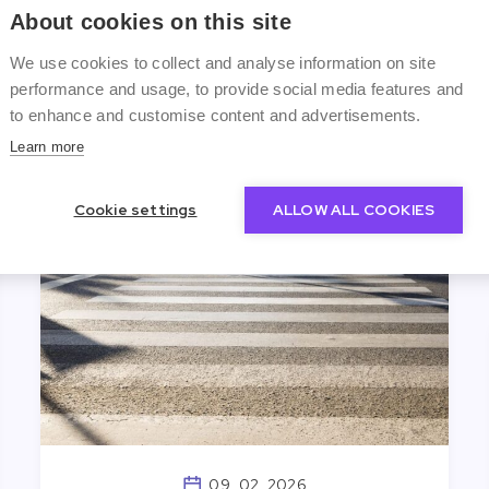
přehled v tom, co je co.
About cookies on this site
We use cookies to collect and analyse information on site
performance and usage, to provide social media features and
Martin Ždímal
to enhance and customise content and advertisements.
Learn more
Pojištění
Vozidla
Cookie settings
ALLOW ALL COOKIES
09. 02. 2026