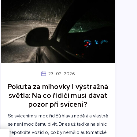
23. 02. 2026
Pokuta za mlhovky i výstražná
světla: Na co řidiči musí dávat
pozor při svícení?
Se svícením si moc řidičů hlavu nedělá a vlastně
se není moc čemu divit. Dnes už takřka na silnici
nepotkáte vozidlo, co by nemělo automatické