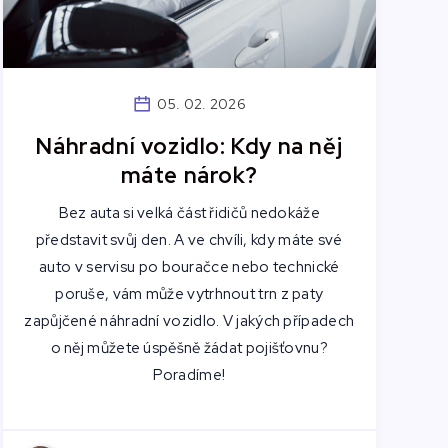
05. 02. 2026
Náhradní vozidlo: Kdy na něj
máte nárok?
Bez auta si velká část řidičů nedokáže
představit svůj den. A ve chvíli, kdy máte své
auto v servisu po bouračce nebo technické
poruše, vám může vytrhnout trn z paty
zapůjčené náhradní vozidlo. V jakých případech
o něj můžete úspěšně žádat pojišťovnu?
Poradíme!