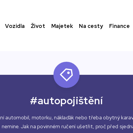
Vozidla
Život
Majetek
Na cesty
Finance
#autopojištění
bní automobil, motorku, náklaďák nebo třeba obytný kara
s nemine. Jak na povinném ručení ušetřit, proč před sje