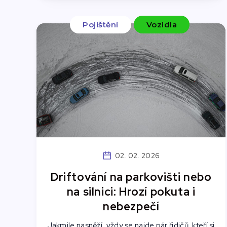
Pojištění
Vozidla
02. 02. 2026
Driftování na parkovišti nebo
na silnici: Hrozí pokuta i
nebezpečí
Jakmile nasněží, vždy se najde pár řidičů, kteří si