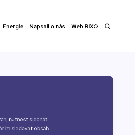
Energie
Napsali o nás
Web RIXO
van, nutnost sjednat
dnáním sledovat obsah