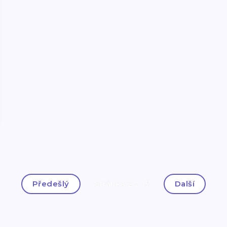
Předešlý
Další
Stránka 2 z 15