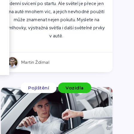
denní svícení po startu. Ale světel je přece jen
na autě mnohem víc, a jejich nevhodné použití
může znamenat nejen pokutu. Myslete na
mlhovky, výstražná světla i další světelné prvky
v autě.
Martin Ždímal
Pojištění
Vozidla