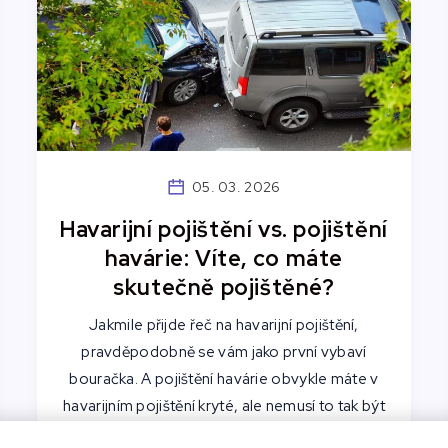
05. 03. 2026
Havarijní pojištění vs. pojištění
havárie: Víte, co máte
skutečně pojištěné?
Jakmile přijde řeč na havarijní pojištění,
pravděpodobně se vám jako první vybaví
bouračka. A pojištění havárie obvykle máte v
havarijním pojištění kryté, ale nemusí to tak být
vždy. Nenechte se zmást a udělejte si s námi