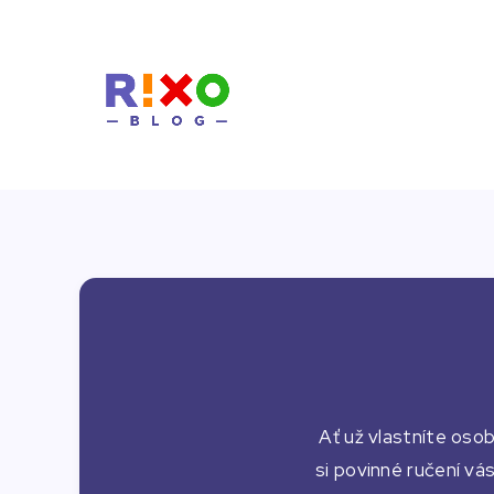
Ať už vlastníte oso
si povinné ručení vá