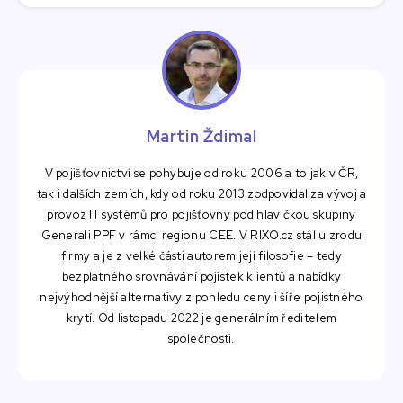
Martin Ždímal
V pojišťovnictví se pohybuje od roku 2006 a to jak v ČR,
tak i dalších zemích, kdy od roku 2013 zodpovídal za vývoj a
provoz IT systémů pro pojišťovny pod hlavičkou skupiny
Generali PPF v rámci regionu CEE. V RIXO.cz stál u zrodu
firmy a je z velké části autorem její filosofie – tedy
bezplatného srovnávání pojistek klientů a nabídky
nejvýhodnější alternativy z pohledu ceny i šíře pojistného
krytí. Od listopadu 2022 je generálním ředitelem
společnosti.