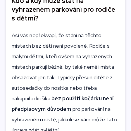
Kdo a kdy může stát na
vyhrazeném parkování pro rodiče
s dětmi?
Asi vás nepřekvapí, že stání na těchto
místech bez dětí není povolené. Rodiče s
malými dětmi, kteří ovšem na vyhrazených
místech parkují běžně, by také neměli místa
obsazovat jen tak. Typicky přesun dítěte z
autosedačky do nosítka nebo třeba
nákupního košíku
bez použití kočárku
není
předpisovým důvodem
pro parkování na
vyhrazeném místě, jakkoli se vám může tato
úprava zdát zvláštní.