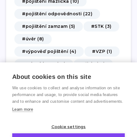
#pojištění mazlíčka (10)
#pojištění odpovědnosti (22)
#pojištění zamzam (5)
#STK (3)
#úvěr (8)
#výpověď pojištění (4)
#VZP (1)
#zelená karta (10)
#živly (14)
About cookies on this site
#životní a úrazové pojištění (62)
We use cookies to collect and analyse information on site
#změna pojištění (3)
performance and usage, to provide social media features
and to enhance and customise content and advertisements.
Learn more
Cookie settings