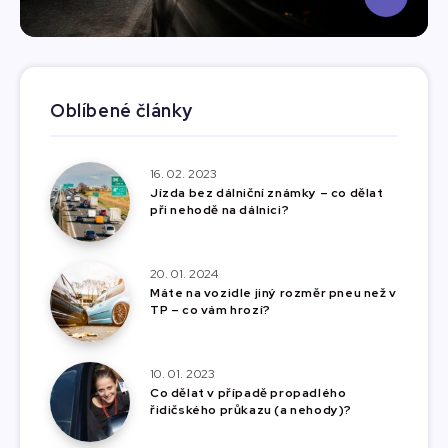
Oblíbené články
16. 02. 2023
Jízda bez dálniční známky – co dělat
při nehodě na dálnici?
20. 01. 2024
Máte na vozidle jiný rozměr pneu než v
TP – co vám hrozí?
10. 01. 2023
Co dělat v případě propadlého
řidičského průkazu (a nehody)?