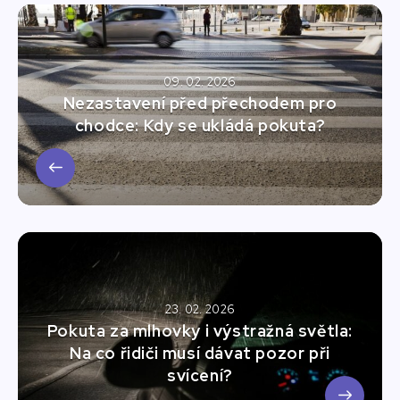
09. 02. 2026
Nezastavení před přechodem pro
chodce: Kdy se ukládá pokuta?
23. 02. 2026
Pokuta za mlhovky i výstražná světla:
Na co řidiči musí dávat pozor při
svícení?