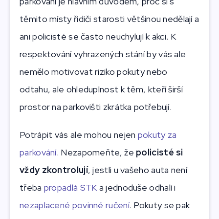
parkování je hlavním důvodem, proč si s
těmito místy řidiči starosti většinou nedělají a
ani policisté se často neuchylují k akci. K
respektování vyhrazených stání by vás ale
nemělo motivovat riziko pokuty nebo
odtahu, ale ohleduplnost k těm, kteří širší
prostor na parkovišti zkrátka potřebují.
Potrápit vás ale mohou nejen
pokuty za
parkování
. Nezapomeňte, že
policisté si
vždy zkontrolují
, jestli u vašeho auta není
třeba
propadlá STK
a jednoduše odhalí i
nezaplacené povinné ručení
. Pokuty se pak