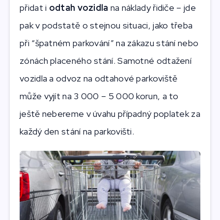
přidat i
odtah vozidla
na náklady řidiče – jde
pak v podstatě o stejnou situaci, jako třeba
při “špatném parkování” na zákazu stání nebo
zónách placeného stání. Samotné odtažení
vozidla a odvoz na odtahové parkoviště
může vyjít na 3 000 – 5 000 korun, a to
ještě nebereme v úvahu případný poplatek za
každý den stání na parkovišti.