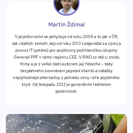
Martin Ždímal
V pojišťovnictví se pohybuje od roku 2006 a to jak v ČR,
tak i dalších zemích, kdy od roku 2013 zodpovídal za vývoj a
provoz IT systémů pro pojišťovny pod hlavičkou skupiny
Generali PPF v rámci regionu CEE. V RIXO.cz stál u zrodu
firmy a je z velké části autorem její filosofie – tedy
bezplatného srovnávání pojistek klientů a nabídky
nejvýhodnější alternativy z pohledu ceny i šíře pojistného
krytí. Od listopadu 2022 je generálním ředitelem
společnosti.