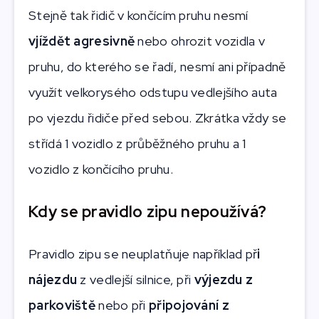
Stejně tak řidič v končícím pruhu nesmí
vjíždět agresivně
nebo ohrozit vozidla v
pruhu, do kterého se řadí, nesmí ani případně
využít velkorysého odstupu vedlejšího auta
po vjezdu řidiče před sebou. Zkrátka vždy se
střídá 1 vozidlo z průběžného pruhu a 1
vozidlo z končícího pruhu.
Kdy se pravidlo zipu nepoužívá?
Pravidlo zipu se neuplatňuje například př
i
nájezdu
z vedlejší silnice, při
výjezdu z
parkoviště
nebo při
připojování z