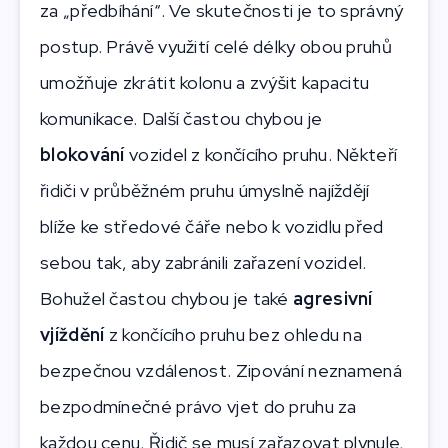
za „předbíhání“. Ve skutečnosti je to správný
postup. Právě využití celé délky obou pruhů
umožňuje zkrátit kolonu a zvýšit kapacitu
komunikace. Další častou chybou je
blokování
vozidel z končícího pruhu. Někteří
řidiči v průběžném pruhu úmyslně najíždějí
blíže ke středové čáře nebo k vozidlu před
sebou tak, aby zabránili zařazení vozidel.
Bohužel častou chybou je také
agresivní
vjíždění
z končícího pruhu bez ohledu na
bezpečnou vzdálenost. Zipování neznamená
bezpodmínečné právo vjet do pruhu za
každou cenu. Řidič se musí zařazovat plynule,