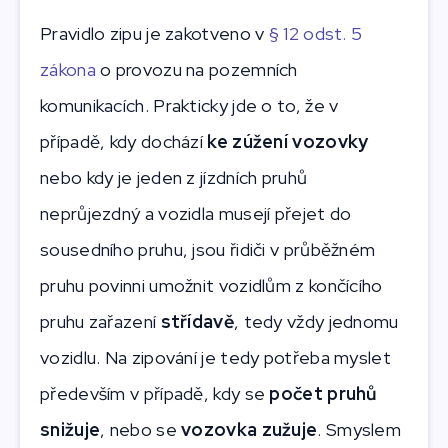
Pravidlo zipu je zakotveno v
§ 12 odst. 5
zákona
o provozu na pozemních
komunikacích. Prakticky jde o to, že v
případě, kdy dochází
ke zúžení vozovky
nebo kdy je jeden z jízdních pruhů
neprůjezdný a vozidla musejí přejet do
sousedního pruhu, jsou řidiči v průběžném
pruhu povinni umožnit vozidlům z končícího
pruhu zařazení
střídavě
, tedy vždy jednomu
vozidlu. Na zipování je tedy potřeba myslet
především v případě, kdy se
počet pruhů
snižuje
, nebo se
vozovka zužuje
. Smyslem