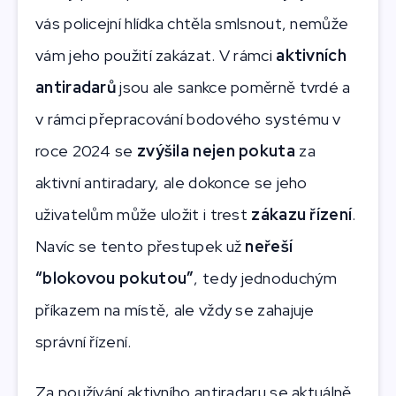
vás policejní hlídka chtěla smlsnout, nemůže
vám jeho použití zakázat. V rámci
aktivních
antiradarů
jsou ale sankce poměrně tvrdé a
v rámci přepracování bodového systému v
roce 2024 se
zvýšila nejen pokuta
za
aktivní antiradary, ale dokonce se jeho
uživatelům může uložit i trest
zákazu řízení
.
Navíc se tento přestupek už
neřeší
“blokovou pokutou”
, tedy jednoduchým
příkazem na místě, ale vždy se zahajuje
správní řízení.
Za používání aktivního antiradaru se aktuálně