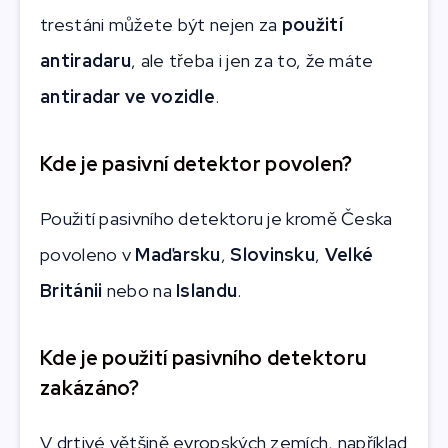
trestáni můžete být nejen za
použití
antiradaru
, ale třeba i jen za to, že máte
antiradar ve vozidle
.
Kde je pasivní detektor povolen?
Použití pasivního detektoru je kromě Česka
povoleno v
Maďarsku
,
Slovinsku
,
Velké
Británii
nebo na
Islandu
.
Kde je použití pasivního detektoru
zakázáno?
V drtivé většině evropských zemích, například