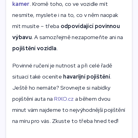
kamer
. Kromě toho, co ve vozidle mít
nesmíte, myslete i na to, co v něm naopak
mít musíte – třeba
odpovídající povinnou
výbavu
. A samozřejmě nezapomeňte ani na
pojištění vozidla
.
Povinné ručení je nutnost a při celé řadě
situací také oceníte
havarijní pojištění
.
Ještě ho nemáte? Srovnejte si nabídky
pojištění auta na
RIXO.cz
a během dvou
minut vám najdeme to nejvýhodnější pojištění
na míru pro vás. Zkuste to třeba hned teď!