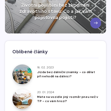
Životní pojištění bez zkoumání
zdravotního stavu: Co a jak vám
pojišťovna pojistí?
Oblíbené články
16. 02. 2023
Jízda bez dálniční známky – co dělat
při nehodě na dálnici?
20. 01. 2024
Máte na vozidle jiný rozměr pneu než v
TP – co vám hrozí?