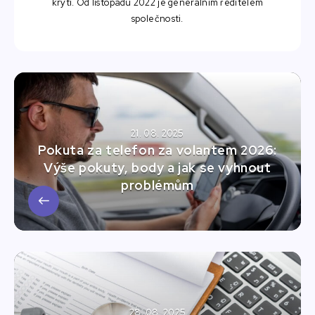
krytí. Od listopadu 2022 je generálním ředitelem
společnosti.
21. 08. 2025
Pokuta za telefon za volantem 2026:
Výše pokuty, body a jak se vyhnout
problémům
28. 08. 2025