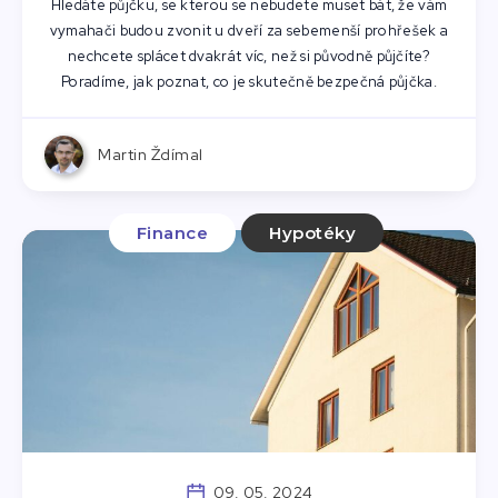
Hledáte půjčku, se kterou se nebudete muset bát, že vám
vymahači budou zvonit u dveří za sebemenší prohřešek a
nechcete splácet dvakrát víc, než si původně půjčíte?
Poradíme, jak poznat, co je skutečně bezpečná půjčka.
Martin Ždímal
Finance
Hypotéky
09. 05. 2024