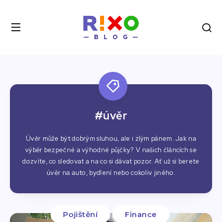
#úvěr
Úvěr může být dobrým sluhou, ale i zlým pánem. Jak na
výběr bezpečné a výhodné půjčky? V našich článcích se
dozvíte, co sledovat a na co si dávat pozor. Ať už si berete
úvěr na auto, bydlení nebo cokoliv jiného.
Pojištění
Finance