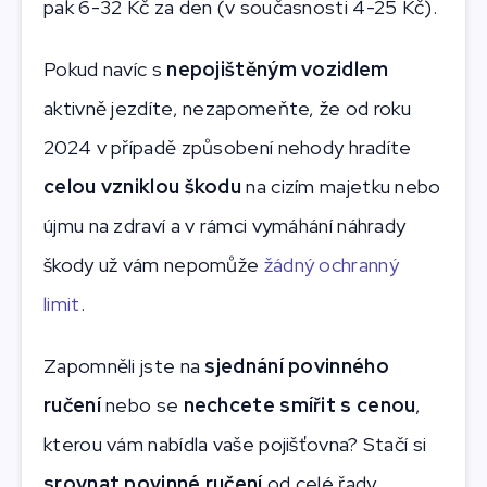
pak 6-32 Kč za den (v současnosti 4-25 Kč).
Pokud navíc s
nepojištěným vozidlem
aktivně jezdíte, nezapomeňte, že od roku
2024 v případě způsobení nehody hradíte
celou vzniklou škodu
na cizím majetku nebo
újmu na zdraví a v rámci vymáhání náhrady
škody už vám nepomůže
žádný ochranný
limit
.
Zapomněli jste na
sjednání povinného
ručení
nebo se
nechcete smířit s cenou
,
kterou vám nabídla vaše pojišťovna? Stačí si
srovnat povinné ručení
od celé řady