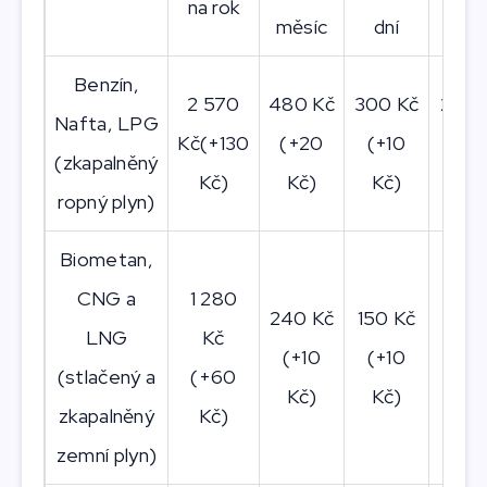
na rok
měsíc
dní
de
Benzín,
2 570
480 Kč
300 Kč
230 
Nafta, LPG
Kč(+130
(+20
(+10
(+2
(zkapalněný
Kč)
Kč)
Kč)
Kč)
ropný plyn)
Biometan,
CNG a
1 280
240 Kč
150 Kč
110 
LNG
Kč
(+10
(+10
(+1
(stlačený a
(+60
Kč)
Kč)
Kč)
zkapalněný
Kč)
zemní plyn)