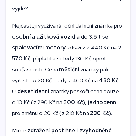
vyjde?
Nejčastěji využívaná roční dálniční známka pro
osobní a užitková vozidla
do 3,5 t se
spalovacími motory
zdraží z 2 440 Kč na
2
570 Kč
, připlatíte si tedy 130 Kč oproti
současnosti. Cena
měsíční
známky pak
vyroste o 20 Kč, tedy z 460 Kč na
480 Kč
.
U
desetidenní
známky poskočí cena pouze
o 10 Kč (z 290 Kč na
300 Kč
),
jednodenní
pro změnu o 20 Kč (z 210 Kč na
230 Kč
).
Mírné
zdražení postihne i zvýhodněné