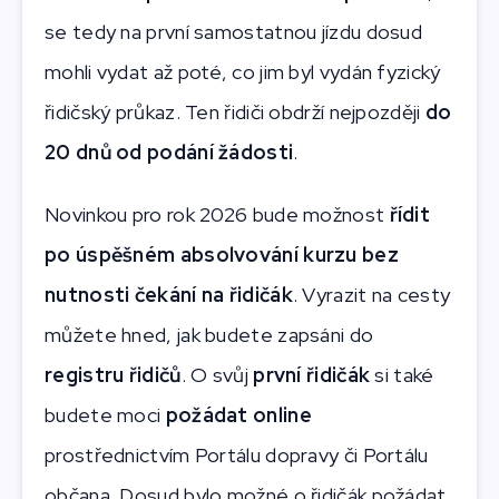
se tedy na první samostatnou jízdu dosud
mohli vydat až poté, co jim byl vydán fyzický
řidičský průkaz. Ten řidiči obdrží nejpozději
do
20 dnů od podání žádosti
.
Novinkou pro rok 2026 bude možnost
řídit
po úspěšném absolvování kurzu bez
nutnosti čekání na řidičák
.
Vyrazit na cesty
můžete hned, jak budete zapsáni do
registru řidičů
. O svůj
první řidičák
si také
budete moci
požádat online
prostřednictvím Portálu dopravy či Portálu
občana. Dosud bylo možné o řidičák požádat