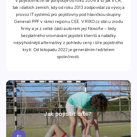
V pojišťovnictví se pohybuje od roku 2006 a to jak v ČR,
tak i dalších zemích, kdy od roku 2013 zodpovídal za vývoj a
provoz IT systémů pro pojišťovny pod hlavičkou skupiny
Generali PPF v rámci regionu CEE. V RIXO.cz stál u zrodu
firmy a je z velké části autorem její filosofie – tedy
bezplatného srovnávání pojistek klientů a nabídky
nejvýhodnější alternativy z pohledu ceny i šíře pojistného
krytí. Od listopadu 2022 je generálním ředitelem
společnosti.
28. 11. 2025
Jak pojistit dítě?