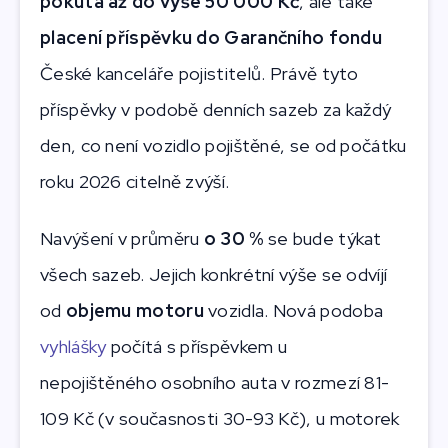
pokuta až do výše 50 000 Kč
, ale také
placení příspěvku do Garančního fondu
České kanceláře pojistitelů. Právě tyto
příspěvky v podobě denních sazeb za každý
den, co není vozidlo pojištěné, se od počátku
roku 2026 citelně zvýší.
Navýšení v průměru
o 30 %
se bude týkat
všech sazeb. Jejich konkrétní výše se odvíjí
od
objemu motoru
vozidla. Nová podoba
vyhlášky
počítá s příspěvkem u
nepojištěného osobního auta v rozmezí 81-
109 Kč (v současnosti 30-93 Kč), u motorek