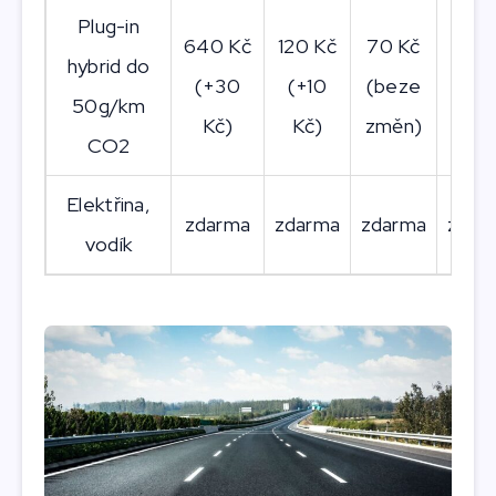
Plug-in
640 Kč
120 Kč
70 Kč
50 
hybrid do
(+30
(+10
(beze
(be
50g/km
Kč)
Kč)
změn)
změ
CO2
Elektřina,
zdarma
zdarma
zdarma
zdar
vodík