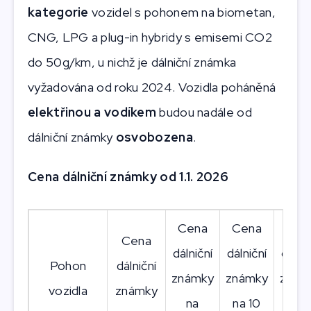
kategorie
vozidel s pohonem na biometan,
CNG, LPG a plug-in hybridy s emisemi CO2
do 50g/km, u nichž je dálniční známka
vyžadována od roku 2024. Vozidla poháněná
elektřinou a vodíkem
budou nadále od
dálniční známky
osvobozena
.
Cena dálniční známky od 1.1. 2026
Cena
Cena
Cen
Cena
dálniční
dálniční
dálnič
Pohon
dálniční
známky
známky
znám
vozidla
známky
na
na 10
na 1