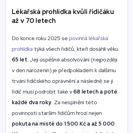
Lékařská prohlídka kvůli řidičáku
až v 70 letech
Do konce roku 2025 se
povinná lékařská
prohlídka
týká všech řidičů, kteří dosáhli věku
65 let
. Její úspěšné absolvování (nejpozději
v den narozenin) je předpokladem k dalšímu
trvání řidičského oprávnění a následně se jí
řidič musí podrobit také v
68 letech a poté
každé dva roky
. Za nesplnění této
povinnosti starším řidičům hrozí nejen
pokuta na místě do 1 500 Kč a až 5 000