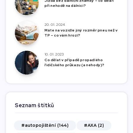
Jízda bez dálniční známky – co dělat
při nehodě na dálnici?
20. 01. 2024
Máte na vozidle jiný rozměr pneu než v
TP – co vám hrozí?
10. 01. 2023
Co dělat v případě propadlého
řidičského průkazu (a nehody)?
Seznam štítků
#autopojištění (144)
#AXA (2)