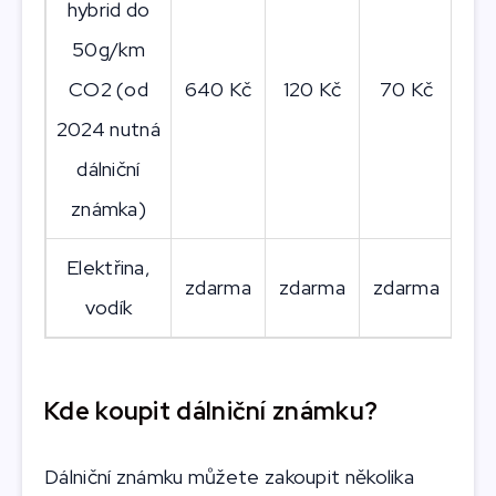
hybrid do
50g/km
CO2 (od
640 Kč
120 Kč
70 Kč
50
2024 nutná
dálniční
známka)
Elektřina,
zdarma
zdarma
zdarma
zd
vodík
Kde koupit dálniční známku?
Dálniční známku můžete zakoupit několika