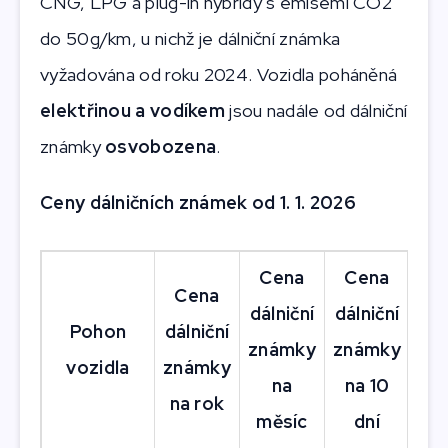
CNG, LPG a plug-in hybridy s emisemi CO2
do 50g/km, u nichž je dálniční známka
vyžadována od roku 2024. Vozidla poháněná
elektřinou a vodíkem
jsou nadále od dálniční
známky
osvobozena
.
Ceny dálničních známek od 1. 1. 2026
Cena
Cena
C
Cena
dálniční
dálniční
dál
Pohon
dálniční
známky
známky
zn
vozidla
známky
na
na 10
n
na rok
měsíc
dní
d