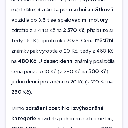
roční dálniční známka pro
osobní a užitková
vozidla
do 3,5 t se
spalovacími motory
zdražila z 2 440 Kč na
2 570 Kč
, připlatíte si
tedy 130 Kč oproti roku 2025. Cena
měsíční
známky pak vyrostla o 20 Kč, tedy z 460 Kč
na
480 Kč
. U
desetidenní
známky poskočila
cena pouze o 10 Kč (z 290 Kč na
300 Kč
),
jednodenní
pro změnu o 20 Kč (z 210 Kč na
230 Kč
).
Mírné
zdražení postihlo i zvýhodněné
kategorie
vozidel s pohonem na biometan,