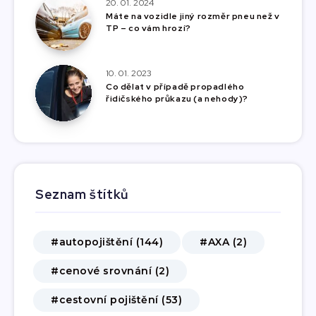
20. 01. 2024
Máte na vozidle jiný rozměr pneu než v
TP – co vám hrozí?
10. 01. 2023
Co dělat v případě propadlého
řidičského průkazu (a nehody)?
Seznam štítků
#autopojištění (144)
#AXA (2)
#cenové srovnání (2)
#cestovní pojištění (53)