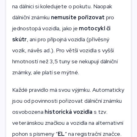
na dálnici si koledujete o pokutu. Naopak
dálniční známku
nemusíte pořizovat
pro
jednostopá vozidla, jako je
motocykl či
skútr
, ani pro přípojná vozidla (přívěsný
vozík, návěs ad.). Pro větší vozidla s vyšší
hmotností než 3,5 tuny se nekupují dálniční
známky, ale platí se mýtné.
Každé pravidlo má svou výjimku. Automaticky
jsou od povinnosti pořizovat dálniční známku
osvobozena
historická vozidla
s tzv.
veteránskou značkou a vozidla na alternativní
pohon s písmeny “
EL
” na registrační značce.