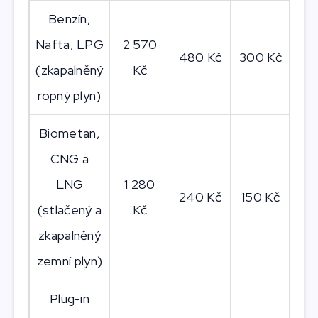
Benzín,
Nafta, LPG
2 570
480 Kč
300 Kč
23
(zkapalněný
Kč
ropný plyn)
Biometan,
CNG a
LNG
1 280
240 Kč
150 Kč
11
(stlačený a
Kč
zkapalněný
zemní plyn)
Plug-in