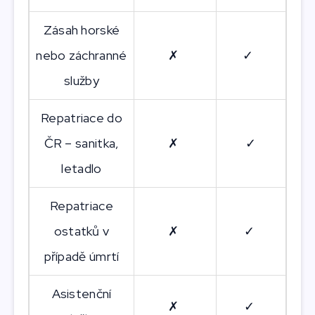
Zásah horské
nebo záchranné
✗
✓
služby
Repatriace do
ČR – sanitka,
✗
✓
letadlo
Repatriace
ostatků v
✗
✓
případě úmrtí
Asistenční
✗
✓