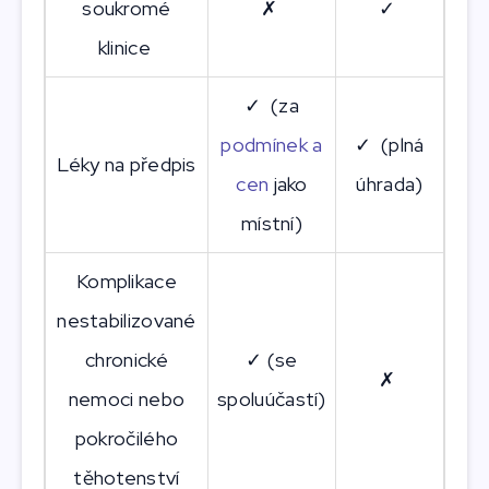
soukromé
✗
✓
klinice
✓ (za
podmínek a
✓ (plná
Léky na předpis
cen
jako
úhrada)
místní)
Komplikace
nestabilizované
chronické
✓ (se
✗
nemoci nebo
spoluúčastí)
pokročilého
těhotenství