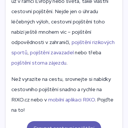
už v rámci Evropy nebo světa, také vlastní
cestovní pojištění. Nejde jen o úhradu
léčebných výloh, cestovní pojištění toho
nabízí ještě mnohem víc – pojištění
odpovědnosti v zahraničí,
pojištění rizikových
sportů
,
pojištění zavazadel
nebo třeba
pojištění storna zájezdu
.
Než vyrazíte na cestu, srovnejte si nabídky
cestovního pojištění snadno a rychle
na
RIXO.cz nebo v
mobilní aplikaci RIXO
. Pojďte
na to!