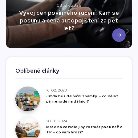
08. 07. 2026
Vývoj cen povinného ručení: Kam se
posunula cena autopojištění za pět
let?
Oblíbené články
16. 02. 2023
Jízda bez dálniční známky – co dělat
při nehodě na dálnici?
20. 01. 2024
Máte na vozidle jiný rozměr pneu než v
TP – co vám hrozí?