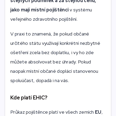
stejných podmínek a za stejnou cenu,
jako mají místní pojištěnci
v systému
veřejného zdravotního pojištění.
V praxi to znamená, že pokud občané
určitého státu využívají konkrétní nezbytné
ošetření zcela bez doplatku, i vy ho zde
můžete absolvovat bez úhrady. Pokud
naopak místní občané doplácí stanovenou
spoluúčast, dopadá i na vás.
Kde platí EHIC?
Průkaz pojištěnce platí ve všech zemích
EU
,