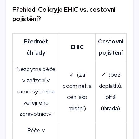
Přehled: Co kryje EHIC vs. cestovní
pojištění?
Předmět
Cestovní
EHIC
úhrady
pojištění
Nezbytná péče
✓ (za
✓ (bez
v zařízení v
podmínek a
doplatků,
rámci systému
cen jako
plná
veřejného
místní)
úhrada)
zdravotnictví
Péče v