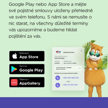
ověřit, zda se právě ten váš neobjevuje v rizikových
sportech. Mezi ně může patřit třeba lyžování mimo
vyznačené trasy, vysokohorská turistika nad 3 500
n.m. výšky nebo skoky do vody a další oblíbené
aktivity.