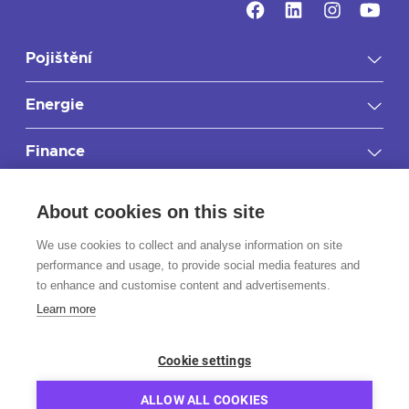
Pojištění
Energie
Finance
Důležité informace
About cookies on this site
RIXO.cz
We use cookies to collect and analyse information on site
performance and usage, to provide social media features and
to enhance and customise content and advertisements.
Kontakt
Learn more
Stáhněte si aplikaci
Cookie settings
ALLOW ALL COOKIES