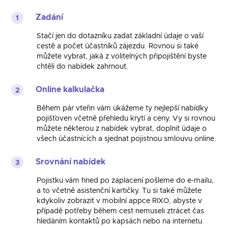
Zadání
1
Stačí jen do dotazníku zadat základní údaje o vaší
cestě a počet účastníků zájezdu. Rovnou si také
můžete vybrat, jaká z volitelných připojištění byste
chtěli do nabídek zahrnout.
Online kalkulačka
2
Během pár vteřin vám ukážeme ty nejlepší nabídky
pojišťoven včetně přehledu krytí a ceny. Vy si rovnou
můžete některou z nabídek vybrat, doplnit údaje o
všech účastnících a sjednat pojistnou smlouvu online.
Srovnání nabídek
3
Pojistku vám hned po zaplacení pošleme do e-mailu,
a to včetně asistenční kartičky. Tu si také můžete
kdykoliv zobrazit v mobilní appce RIXO, abyste v
případě potřeby během cest nemuseli ztrácet čas
hledáním kontaktů po kapsách nebo na internetu.