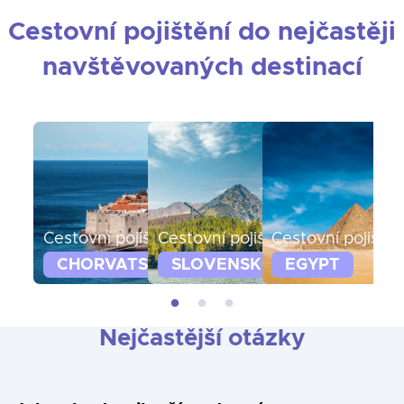
Cestovní pojištění do nejčastěji
navštěvovaných destinací
Cestovní pojištění
Cestovní pojištění
Cestovní pojištěn
Ce
CHORVATSKO
SLOVENSKO
EGYPT
Nejčastější otázky