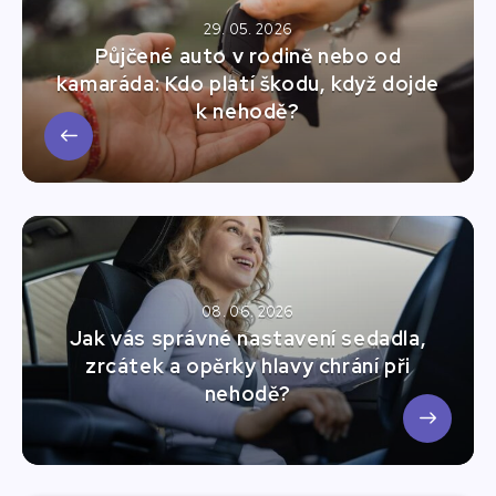
29. 05. 2026
Půjčené auto v rodině nebo od
kamaráda: Kdo platí škodu, když dojde
k nehodě?
08. 06. 2026
Jak vás správné nastavení sedadla,
zrcátek a opěrky hlavy chrání při
nehodě?