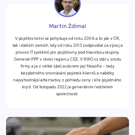
Martin Ždímal
V pojišťovnictví se pohybuje od roku 2006 a to jak v ČR,
tak i dalších zemích, kdy od roku 2013 zodpovídal za vývoj a
provoz IT systémů pro pojišťovny pod hlavičkou skupiny
Generali PPF v rámci regionu CEE. V RIXO.cz stál u zrodu
firmy a je z velké části autorem její filosofie – tedy
bezplatného srovnávání pojistek klientů a nabídky
nejvýhodnější alternativy z pohledu ceny i šíře pojistného
krytí. Od listopadu 2022 je generálním ředitelem
společnosti.