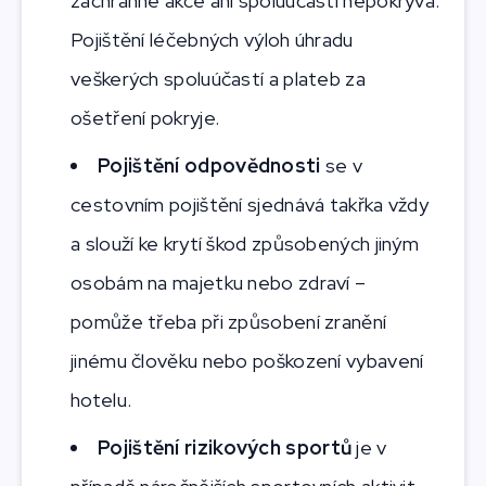
záchranné akce ani spoluúčasti nepokrývá.
Pojištění léčebných výloh úhradu
veškerých spoluúčastí a plateb za
ošetření pokryje.
Pojištění odpovědnosti
se v
cestovním pojištění sjednává takřka vždy
a slouží ke krytí škod způsobených jiným
osobám na majetku nebo zdraví –
pomůže třeba při způsobení zranění
jinému člověku nebo poškození vybavení
hotelu.
Pojištění rizikových sportů
je v