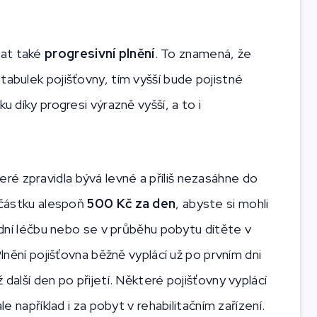
vat také
progresivní plnění
. To znamená, že
tabulek pojišťovny, tím vyšší bude pojistné
u díky progresi výrazně vyšší, a to i
teré zpravidla bývá levné a příliš nezasáhne do
a částku alespoň
500 Kč za den
, abyste si mohli
ardní léčbu nebo se v průběhu pobytu dítěte v
Plnění pojišťovna běžně vyplácí už po prvním dni
 další den po přijetí. Některé pojišťovny vyplácí
le například i za pobyt v rehabilitačním zařízení.