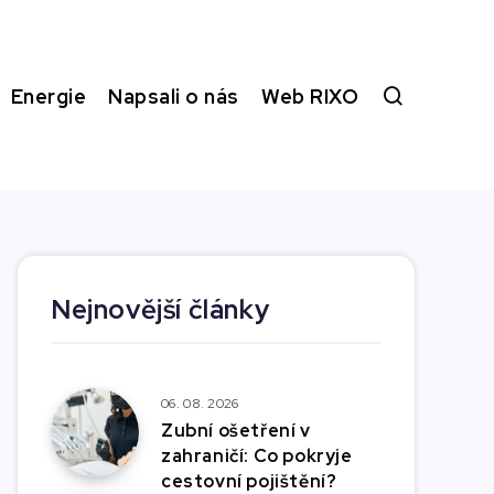
Energie
Napsali o nás
Web RIXO
Nejnovější články
06. 08. 2026
Zubní ošetření v
zahraničí: Co pokryje
cestovní pojištění?