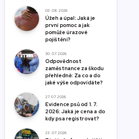
03. 08. 2026
Úžeh a úpal: Jaká je
první pomoc a jak
pomůže úrazové
pojištění?
30. 07. 2026
Odpovědnost
zaměstnance za škodu
přehledně: Za co a do
jaké výše odpovídáte?
27. 07. 2026
Evidence psů od 1. 7.
2026: Jaká je cena a do
kdy psa registrovat?
23. 07. 2026