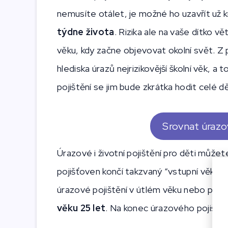
nemusíte otálet, je možné ho uzavřít už k
týdne života
. Rizika ale na vaše dítko v
věku, kdy začne objevovat okolní svět. Z 
hlediska úrazů nejrizikovější školní věk, 
pojištění se jim bude zkrátka hodit celé dě
Srovnat úrazov
Úrazové i životní pojištění pro děti můžete 
pojišťoven končí takzvaný “vstupní věk” pr
úrazové pojištění v útlém věku nebo pozděj
věku 25 let
. Na konec úrazového pojiště