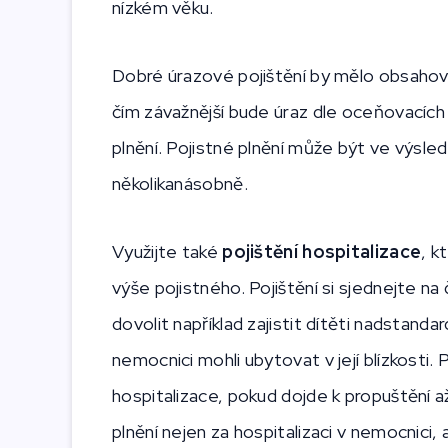
nízkém věku.
Dobré úrazové pojištění by mělo obsaho
čím závažnější bude úraz dle oceňovacích 
plnění. Pojistné plnění může být ve výsledk
několikanásobně.
Využijte také
pojištění hospitalizace
, k
výše pojistného. Pojištění si sjednejte n
dovolit například zajistit dítěti nadstand
nemocnici mohli ubytovat v její blízkosti. 
hospitalizace, pokud dojde k propuštění až
plnění nejen za hospitalizaci v nemocnici, a