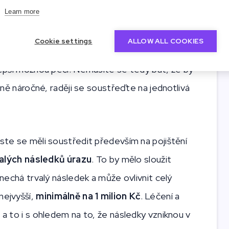
Learn more
ové pojištění?
Cookie settings
ALLOW ALL COOKIES
ající
finančně výhodná
, a při případné pojistné
jlepší možnou péči. Nemusíte se tedy bát, že by
nčně náročné, raději se soustřeďte na jednotlivá
yste se měli soustředit především na pojištění
alých následků úrazu
. To by mělo sloužit
zanechá trvalý následek a může ovlivnit celý
nejvyšší,
minimálně na 1 milion Kč
. Léčení a
 a to i s ohledem na to, že následky vzniknou v