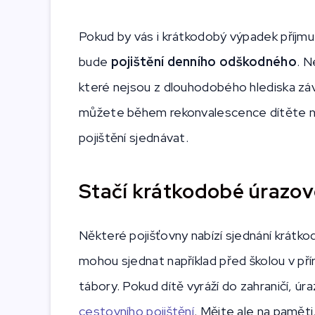
Pokud by vás i krátkodobý výpadek příjmu k
bude
pojištění denního odškodného
. N
které nejsou z dlouhodobého hlediska zá
můžete během rekonvalescence dítěte na
pojištění sjednávat.
Stačí krátkodobé úrazové
Některé pojišťovny nabízí sjednání krátko
mohou sjednat například před školou v př
tábory. Pokud dítě vyráží do zahraničí, úr
cestovního pojištění
. Mějte ale na pamět