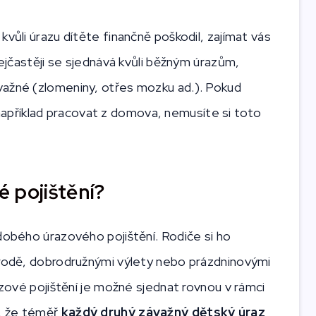
vůli úrazu dítěte finančně poškodil, zajímat vás
ejčastěji se sjednává kvůli běžným úrazům,
važné (zlomeniny, otřes mozku ad.). Pokud
příklad pracovat z domova, nemusíte si toto
 pojištění?
dobého úrazového pojištění. Rodiče si ho
írodě, dobrodružnými výlety nebo prázdninovými
azové pojištění je možné sjednat rovnou v rámci
i, že téměř
každý druhý závažný dětský úraz