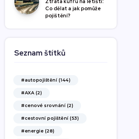
Ztráta kufru na letišti:
Co dělat a jak pomůže
pojištění?
Seznam štítků
#autopojištění (144)
#AXA (2)
#cenové srovnání (2)
#cestovní pojištění (53)
#energie (28)