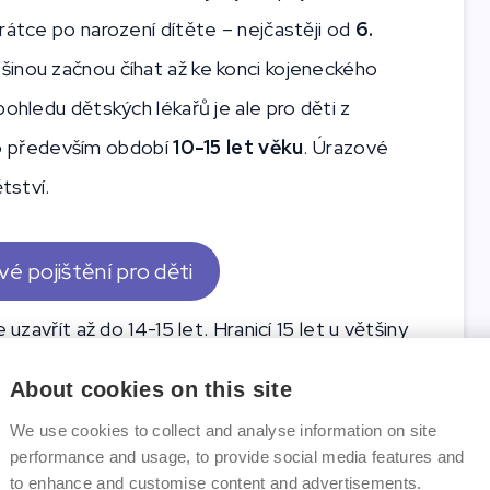
rátce po narození dítěte – nejčastěji od
6.
ětšinou začnou číhat až ke konci kojeneckého
pohledu dětských lékařů je ale pro děti z
a to především období
10-15 let věku
. Úrazové
tství.
é pojištění pro děti
uzavřít až do 14-15 let. Hranicí 15 let u většiny
o dětské pojištění. Ať už pro děti sjednáte
About cookies on this site
i, pojištění skončí zpravidla až
dovršením
We use cookies to collect and analyse information on site
ní je vhodné navázat
životním pojištěním
.
performance and usage, to provide social media features and
to enhance and customise content and advertisements.