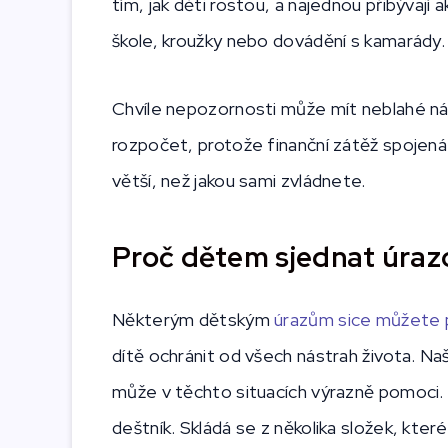
tím, jak děti rostou, a najednou přibývají 
škole, kroužky nebo dovádění s kamarády.
Chvíle nepozornosti může mít neblahé násl
rozpočet, protože finanční zátěž spojená
větší, než jakou sami zvládnete.
Proč dětem sjednat úrazo
Některým dětským
úrazům sice můžete 
dítě ochránit od všech nástrah života. Naš
může v těchto situacích výrazně pomoci. 
deštník. Skládá se z několika složek, které k