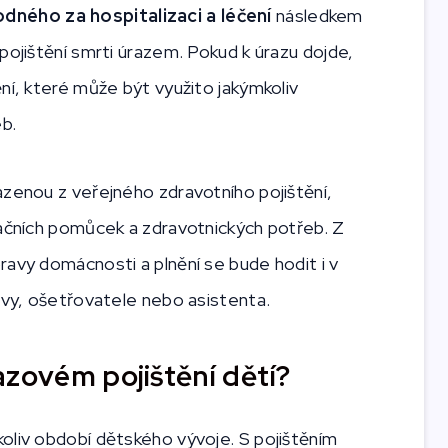
ného za hospitalizaci a léčení
následkem
pojištění smrti úrazem. Pokud k úrazu dojde,
ní, které může být využito jakýmkoliv
eb.
azenou z veřejného zdravotního pojištění,
začních pomůcek a zdravotnických potřeb. Z
ravy domácnosti a plnění se bude hodit i v
hůvy, ošetřovatele nebo asistenta.
azovém pojištění dětí?
oliv období dětského vývoje. S pojištěním