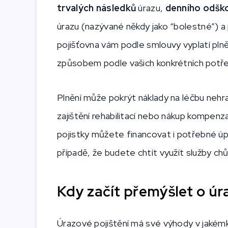
trvalých následků
úrazu,
denního odškod
úrazu (nazývané někdy jako “bolestné”) a 
pojišťovna vám podle smlouvy vyplatí plně
způsobem podle vašich konkrétních potř
Plnění může pokrýt náklady na léčbu nehr
zajištění rehabilitací nebo nákup kompen
pojistky můžete financovat i potřebné úp
případě, že budete chtít využít služby c
Kdy začít přemýšlet o úr
Úrazové pojištění má své výhody v jakémk