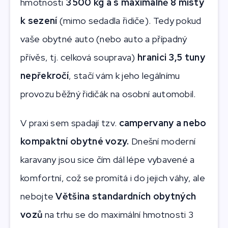
hmotnosti
3 500 kg a s maximálně 8 místy
k sezení
(mimo sedadla řidiče). Tedy pokud
vaše obytné auto (nebo auto a případný
přívěs, tj. celková souprava)
hranici 3,5 tuny
nepřekročí
, stačí vám k jeho legálnímu
provozu běžný řidičák na osobní automobil.
V praxi sem spadají tzv.
campervany a nebo
kompaktní obytné vozy.
Dnešní moderní
karavany jsou sice čím dál lépe vybavené a
komfortní, což se promítá i do jejich váhy, ale
nebojte
Většina standardních obytných
vozů
na trhu se do maximální hmotnosti 3