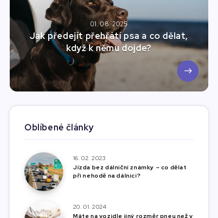
01. 08. 2025
Jak předejít přehřátí psa a co dělat,
když k němu dojde?
Oblíbené články
16. 02. 2023
Jízda bez dálniční známky – co dělat
při nehodě na dálnici?
20. 01. 2024
Máte na vozidle jiný rozměr pneu než v