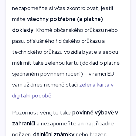
nezapomeňte si včas zkontrolovat, jestli
máte
všechny potřebné (a platné)
doklady
. Kromě občanského průkazu nebo
pasu, příslušného řidičského průkazu a
technického průkazu vozidla byste s sebou
měli mít také zelenou kartu (doklad o platně
sjednaném povinném ručení) – v rámci EU
vám už dnes nicméně stačí
zelená karta v
digitální podobě
.
Pozornost věnujte také
povinné výbavě v
zahraničí
a nezapomeňte ani na případné
pořízení
dálniční známky
nebo hrazení