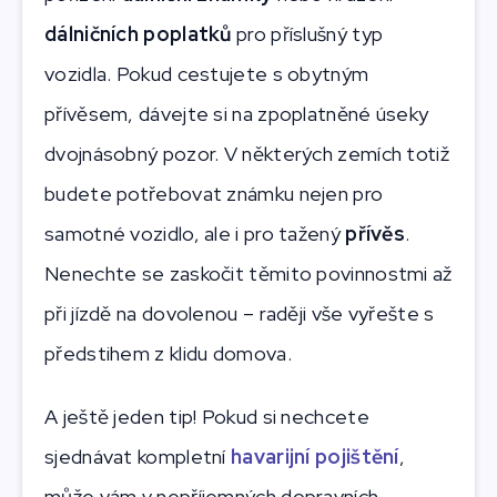
dálničních poplatků
pro příslušný typ
vozidla. Pokud cestujete s obytným
přívěsem, dávejte si na zpoplatněné úseky
dvojnásobný pozor. V některých zemích totiž
budete potřebovat známku nejen pro
samotné vozidlo, ale i pro tažený
přívěs
.
Nenechte se zaskočit těmito povinnostmi až
při jízdě na dovolenou – raději vše vyřešte s
předstihem z klidu domova.
A ještě jeden tip! Pokud si nechcete
sjednávat kompletní
havarijní pojištění
,
může vám v nepříjemných dopravních