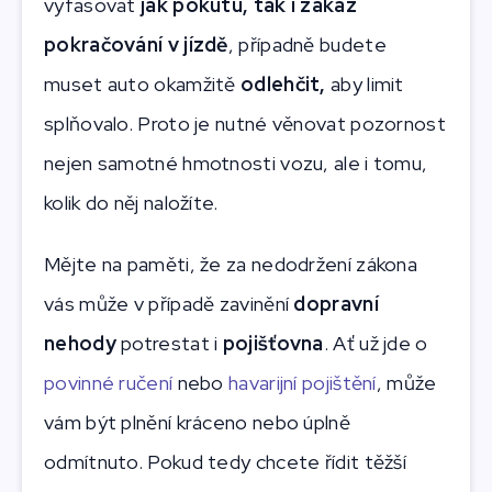
vyfasovat
jak pokutu, tak i zákaz
pokračování v jízdě
, případně budete
muset auto okamžitě
odlehčit,
aby limit
splňovalo. Proto je nutné věnovat pozornost
nejen samotné hmotnosti vozu, ale i tomu,
kolik do něj naložíte.
Mějte na paměti, že za nedodržení zákona
vás může v případě zavinění
dopravní
nehody
potrestat i
pojišťovna
. Ať už jde o
povinné ručení
nebo
havarijní pojištění
, může
vám být plnění kráceno nebo úplně
odmítnuto. Pokud tedy chcete řídit těžší