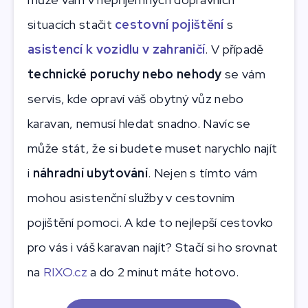
situacích stačit
cestovní pojištění
s
asistencí k vozidlu v zahraničí
. V případě
technické poruchy nebo nehody
se vám
servis, kde opraví váš obytný vůz nebo
karavan, nemusí hledat snadno. Navíc se
může stát, že si budete muset narychlo najít
i
náhradní ubytování
. Nejen s tímto vám
mohou asistenční služby v cestovním
pojištění pomoci. A kde to nejlepší cestovko
pro vás i váš karavan najít? Stačí si ho srovnat
na
RIXO.cz
a do 2 minut máte hotovo.