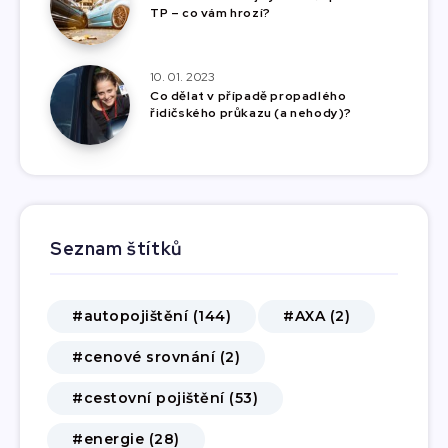
TP – co vám hrozí?
10. 01. 2023
Co dělat v případě propadlého
řidičského průkazu (a nehody)?
Seznam štítků
#autopojištění (144)
#AXA (2)
#cenové srovnání (2)
#cestovní pojištění (53)
#energie (28)