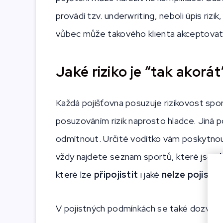
provádí tzv. underwriting, neboli úpis riz
vůbec může takového klienta akceptovat
Jaké riziko je “tak akorát
Každá pojišťovna posuzuje rizikovost spor
posuzováním rizik naprosto hladce. Jiná p
odmítnout. Určité vodítko vám poskytnou 
vždy najdete seznam sportů, které jsou
které lze
připojistit
i jaké
nelze pojistit
V pojistných podmínkách se také dozvíte, 