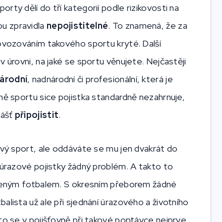
rty dělí do tří kategorií podle rizikovosti na
sou zpravidla
nepojistitelné
. To znamená, že za
rovozováním takového sportu kryté. Další
 úrovni, na jaké se sportu věnujete. Nejčastěji
národní
, nadnárodní či profesionální, která je
ně sportu sice pojistka standardně nezahrnuje,
lášť
připojistit
.
ový sport, ale oddáváte se mu jen dvakrát do
 úrazové pojistky žádný problém. A takto to
líbeným fotbalem. S okresním přeborem žádné
alista už ale při sjednání úrazového a životního
to se v pojišťovně při takové poptávce nejprve