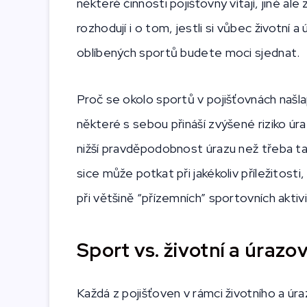
některé činnosti pojišťovny vítají, jiné a
rozhodují i o tom, jestli si vůbec životní a
oblíbených sportů budete moci sjednat.
Proč se okolo sportů v pojišťovnách našl
některé s sebou přináší zvýšené riziko úra
nižší pravděpodobnost úrazu než třeba 
sice může potkat při jakékoliv příležitost
při většině “přízemních” sportovních aktiv
Sport vs. životní a úrazov
Každá z pojišťoven v rámci životního a úra