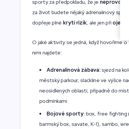
sporty za předpokladu, že je
neprovozuj
za život budete nějaký adrenalinový sport
dopřeje plné
krytí rizik
, ale jen při
ojedin
O jaké aktivity se jedná, když hovoříme o
nimi najdete:
Adrenalinová zábava:
sjezd na kol
městský parkour, slackline ve výšce n
neosídlených oblastí, případně do míst
podmínkami
Bojové sporty
: box, free fighting
barmský box, savate, K-1), sambo, wres