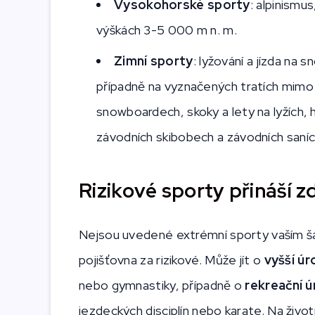
Vysokohorské sporty
: alpinismus
výškách 3-5 000 m n. m.
Zimní sporty
: lyžování a jízda n
případně na vyznačených tratích mimo 
snowboardech, skoky a lety na lyžích, h
závodních skibobech a závodních saní
Rizikové sporty přináší 
Nejsou uvedené extrémní sporty vaším šál
pojišťovna za rizikové. Může jít o
vyšší ú
nebo gymnastiky, případně o
rekreační ú
jezdeckých disciplín nebo karate. Na život