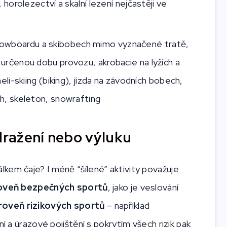
, horolezectví a skalní lezení nejčastěji ve
a snowboardu a skibobech mimo vyznačené tratě,
určenou dobu provozu, akrobacie na lyžích a
eli-skiing (biking), jízda na závodních bobech,
ch, skeleton, snowrafting
zdražení nebo výluku
kem čaje? I méně “šílené” aktivity považuje
roveň bezpečných sportů
, jako je veslování
roveň rizikových sportů
– například
ní a úrazové pojištění s pokrytím všech rizik pak