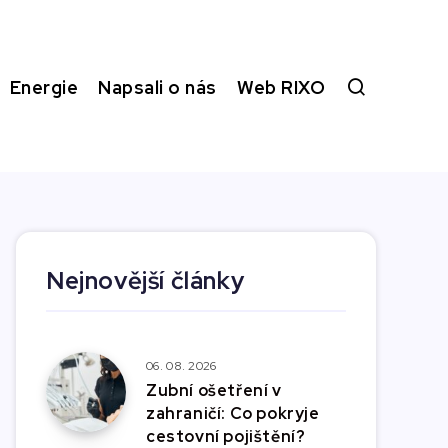
Energie
Napsali o nás
Web RIXO
Nejnovější články
06. 08. 2026
Zubní ošetření v
zahraničí: Co pokryje
cestovní pojištění?