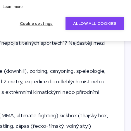
ete opakovaně a pravidelně
. Pokud si jednou
Learn more
 chtít vyzkoušet, nic se neděje. Pojišťovna vám
ělé
rizikové aktivitě.
Cookie settings
ALLOW ALL COOKIES
 “nepojistitelných sportech”? Nejčastěji mezi
e (downhill), zorbing, canyoning, speleologie,
ad 2 metry, expedice do odlehlých míst nebo
 s extrémními klimatickými nebo přírodními
 (MMA, ultimate fighting) kickbox (thajský box,
tling, zápas (řecko-římský, volný styl)