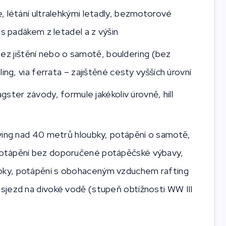
e, létání ultralehkými letadly, bezmotorové
y s padákem z letadel a z výšin
í bez jištění nebo o samotě, bouldering (bez
oling, via ferrata – zajištěné cesty vyšších úrovní
agster závody, formule jakékoliv úrovně, hill
iving nad 40 metrů hloubky, potápění o samotě,
 potápění bez doporučené potápěčské výbavy,
loky, potápění s obohaceným vzduchem rafting
 sjezd na divoké vodě (stupeň obtížnosti WW III