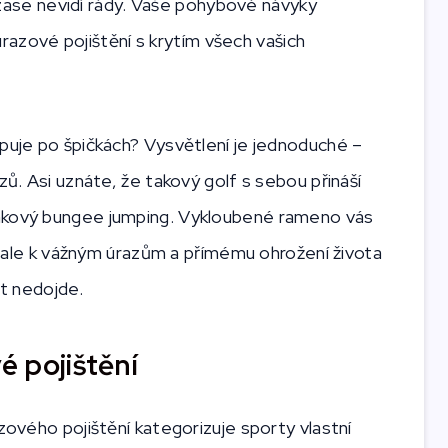
le zase nevidí rády. Vaše pohybové návyky
 úrazové pojištění s krytím všech vašich
apuje po špičkách? Vysvětlení je jednoduché –
zů. Asi uznáte, že takový golf s sebou přináší
takový bungee jumping. Vykloubené rameno vás
i, ale k vážným úrazům a přímému ohrožení života
it nedojde.
é pojištění
zového pojištění kategorizuje sporty vlastní