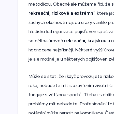
metodikou. Obecně ale můžeme říci, že spo
rekreační, rizikové a extrémní
, které j
žádných okolností nejsou úrazy vzniklé p
hledisko kategorizace pojišťoven spočívá v
se dělí na úroveň
rekreační, krajskou a 
hodnocena nejpřísněji. Některé vyšší úrov
je ale možné je u některých pojišťoven zv
Může se stát, že i když provozujete rizik
roka, nebudete mít s uzavřením životní či
funguje s většinou sportů. Třeba i s ob
problémy mít nebudete. Profesionální fotb
pojištění může narazit na komplikace. Čas