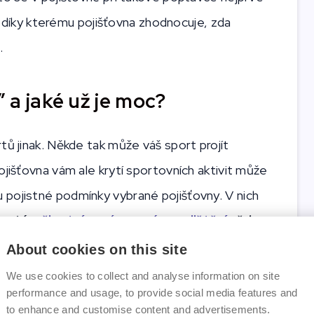
ik, díky kterému pojišťovna zhodnocuje, zda
.
” a jaké už je moc?
tů jinak. Někde tak může váš sport projít
ojišťovna vám ale krytí sportovních aktivit může
pojistné podmínky vybrané pojišťovny. V nich
kryté v
životním a úrazovém pojištění
vždy
,
 vůbec
.
About cookies on this site
We use cookies to collect and analyse information on site
zda pojišťovna kryje i extrémní a adrenalinové
performance and usage, to provide social media features and
to enhance and customise content and advertisements.