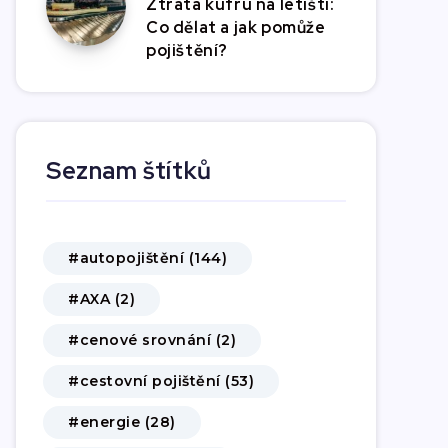
Ztráta kufru na letišti:
Co dělat a jak pomůže
pojištění?
Seznam štítků
#autopojištění (144)
#AXA (2)
#cenové srovnání (2)
#cestovní pojištění (53)
#energie (28)