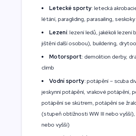
Letecké sporty
: letecká akrobaci
létání, paragliding, parasailing, seskok
Lezení
: lezení ledů, jakékoli lezen
jištění další osobou), buildering, dryto
Motorsport
: demolition derby, dr
climb
Vodní sporty
: potápění – scuba d
jeskynní potápění, vrakové potápění,
potápění se skútrem, potápění se žra
(stupeň obtížnosti WW III nebo vyšší),
nebo vyšší)