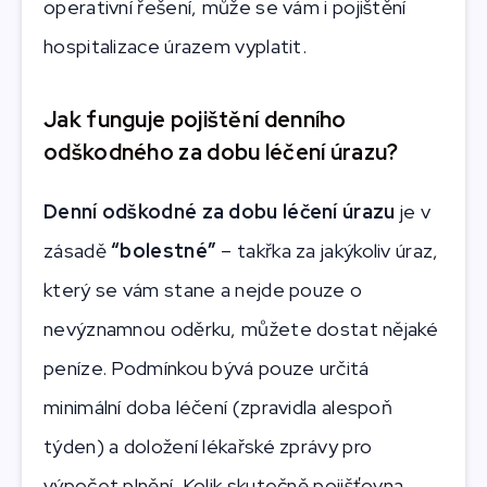
operativní řešení, může se vám i pojištění
hospitalizace úrazem vyplatit.
Jak funguje pojištění denního
odškodného za dobu léčení úrazu?
Denní odškodné za dobu léčení úrazu
je v
zásadě
“bolestné”
– takřka za jakýkoliv úraz,
který se vám stane a nejde pouze o
nevýznamnou oděrku, můžete dostat nějaké
peníze. Podmínkou bývá pouze určitá
minimální doba léčení (zpravidla alespoň
týden) a doložení lékařské zprávy pro
výpočet plnění. Kolik skutečně pojišťovna