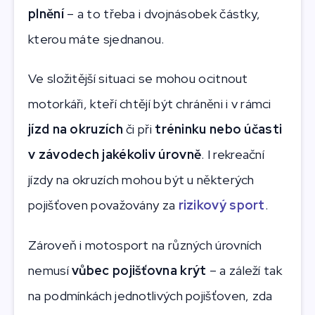
plnění
– a to třeba i dvojnásobek částky,
kterou máte sjednanou.
Ve složitější situaci se mohou ocitnout
motorkáři, kteří chtějí být chráněni i v rámci
jízd na okruzích
či při
tréninku nebo účasti
v závodech jakékoliv úrovně
. I rekreační
jízdy na okruzích mohou být u některých
pojišťoven považovány za
rizikový sport
.
Zároveň i motosport na různých úrovních
nemusí
vůbec pojišťovna krýt
– a záleží tak
na podmínkách jednotlivých pojišťoven, zda