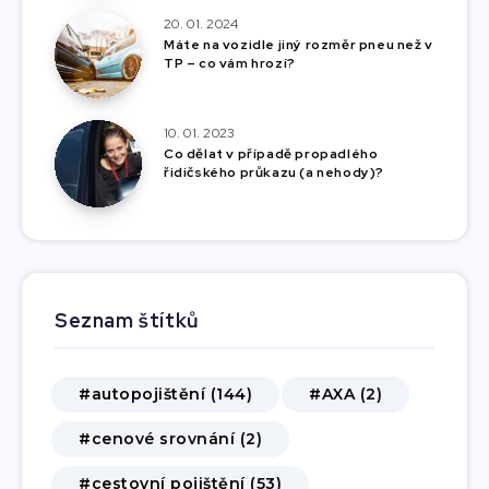
20. 01. 2024
Máte na vozidle jiný rozměr pneu než v
TP – co vám hrozí?
10. 01. 2023
Co dělat v případě propadlého
řidičského průkazu (a nehody)?
Seznam štítků
#autopojištění (144)
#AXA (2)
#cenové srovnání (2)
#cestovní pojištění (53)