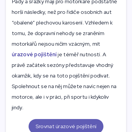
Pády a srážky mají pro motorkáře podstatně
horší následky, než pro řidiče osobních aut
“obalené” plechovou karoserií. Vzhledem k
tomu, že dopravní nehody se zraněním
motorkářů nejsou ničím vzácným, mít
úrazové pojištění
je téměř nutností. A
právě začátek sezóny představuje vhodný
okamžik, kdy se na toto pojištění podívat.
Spolehnout se na něj můžete navíc nejen na
motorce, ale i v práci, při sportu i kdykoliv
jindy.
Srovnat úrazové pojištění