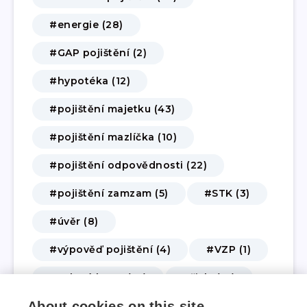
#energie (28)
#GAP pojištění (2)
#hypotéka (12)
#pojištění majetku (43)
#pojištění mazlíčka (10)
#pojištění odpovědnosti (22)
#pojištění zamzam (5)
#STK (3)
#úvěr (8)
#výpověď pojištění (4)
#VZP (1)
#zelená karta (10)
#živly (14)
About cookies on this site
#životní a úrazové pojištění (62)