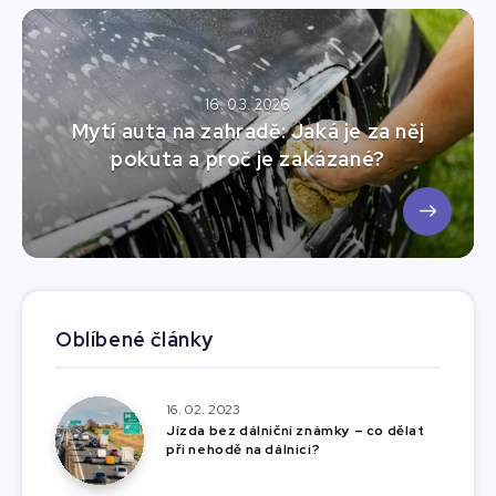
16. 03. 2026
Mytí auta na zahradě: Jaká je za něj
pokuta a proč je zakázané?
Oblíbené články
16. 02. 2023
Jízda bez dálniční známky – co dělat
při nehodě na dálnici?