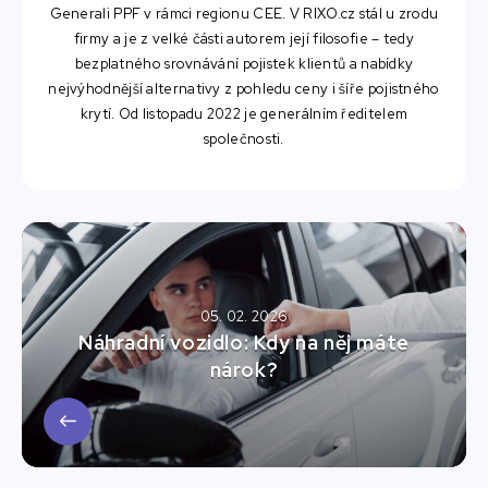
Generali PPF v rámci regionu CEE. V RIXO.cz stál u zrodu
firmy a je z velké části autorem její filosofie – tedy
bezplatného srovnávání pojistek klientů a nabídky
nejvýhodnější alternativy z pohledu ceny i šíře pojistného
krytí. Od listopadu 2022 je generálním ředitelem
společnosti.
05. 02. 2026
Náhradní vozidlo: Kdy na něj máte
nárok?