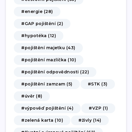
#energie (28)
#GAP pojištění (2)
#hypotéka (12)
#pojištění majetku (43)
#pojištění mazlíčka (10)
#pojištění odpovědnosti (22)
#pojištění zamzam (5)
#STK (3)
#úvěr (8)
#výpověď pojištění (4)
#VZP (1)
#zelená karta (10)
#živly (14)