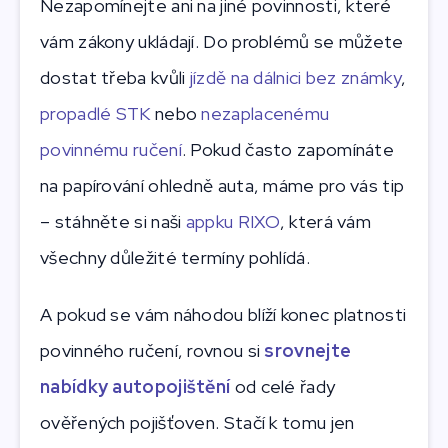
Nezapomínejte ani na jiné povinnosti, které
vám zákony ukládají. Do problémů se můžete
dostat třeba kvůli
jízdě na dálnici bez známky
,
propadlé STK
nebo
nezaplacenému
povinnému ručení
. Pokud často zapomínáte
na papírování ohledně auta, máme pro vás tip
– stáhněte si naši
appku RIXO
, která vám
všechny důležité termíny pohlídá.
A pokud se vám náhodou blíží konec platnosti
povinného ručení, rovnou si
srovnejte
nabídky autopojištění
od celé řady
ověřených pojišťoven. Stačí k tomu jen