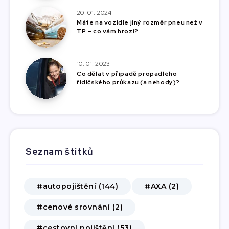
20. 01. 2024
Máte na vozidle jiný rozměr pneu než v
TP – co vám hrozí?
10. 01. 2023
Co dělat v případě propadlého
řidičského průkazu (a nehody)?
Seznam štítků
#autopojištění (144)
#AXA (2)
#cenové srovnání (2)
#cestovní pojištění (53)