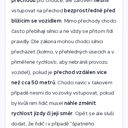
přechodu
pro chodce, ale zároveň
nesmí
vstupovat na přechod
bezprostředně před
blížícím se vozidlem
. Mimo přechody chodci
často přebíhají silnici a ne vždy se přitom řídí
pravidly. Dle zákona mohou chodci silnici
přecházet (kolmo, v přehledných úsecích a v
přiměřené rychlosti, aby nebránili provozu
vozidel), pokud je
přechod vzdálen více
než cca 50 metrů
. Chodci navíc v takovém
případě nesmí do vozovky vstupovat, pokud
by kvůli nim řidič musel
náhle změnit
rychlost jízdy či její směr
. Opět se ale sluší
dodat, že řidič i v případě “špatného