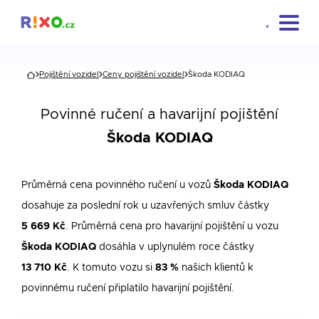
Pojištění vozidel
Ceny pojištění vozidel
Škoda KODIAQ
Povinné ručení a havarijní pojištění
Škoda KODIAQ
Průměrná cena povinného ručení u vozů
Škoda KODIAQ
dosahuje za poslední rok u uzavřených smluv částky
5 669 Kč
. Průměrná cena pro havarijní pojištění u vozu
Škoda KODIAQ
dosáhla v uplynulém roce částky
13 710 Kč
. K tomuto vozu si
83 %
našich klientů k
povinnému ručení připlatilo havarijní pojištění.