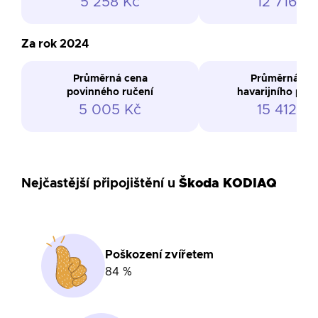
5 258 Kč
12 716 Kč
Za rok 2024
Průměrná cena
Průměrná ce
povinného ručení
havarijního poji
5 005 Kč
15 412 Kč
Nejčastější připojištění u
Škoda KODIAQ
Poškození zvířetem
84 %