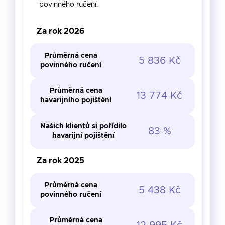
Průměrná cena
povinného ručení.
2 676 Kč
Průměrná cena
havarijního pojištění
3 631 Kč
povinného ručení
Za rok 2026
Našich klientů si pořídilo
79 %
Průměrná cena
havarijní pojištění
12 932 Kč
Průměrná cena
havarijního pojištění
5 836 Kč
povinného ručení
Našich klientů si pořídilo
90 %
Průměrná cena
havarijní pojištění
13 774 Kč
havarijního pojištění
Našich klientů si pořídilo
83 %
havarijní pojištění
Za rok 2025
Průměrná cena
5 438 Kč
povinného ručení
Průměrná cena