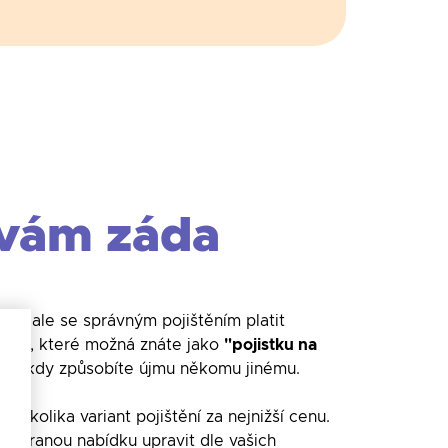
vám záda
yby ale se správným pojištěním platit
osti, které možná znáte jako
"pojistku na
hvíli, kdy způsobíte újmu někomu jinému.
 několika variant pojištění za nejnižší cenu.
vybranou nabídku upravit dle vašich