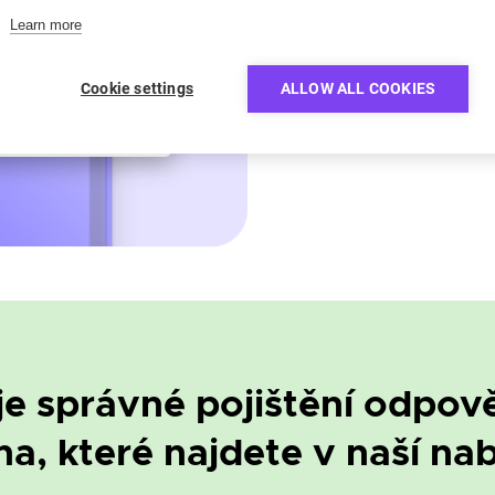
individuálních požadavků.
Learn more
Abyste se v nabídkách pojiště
Cookie settings
ALLOW ALL COOKIES
díky kterému na první pohled 
kryje všechna rizika nebo ne
je správné pojištění odpov
a, které najdete v naší na