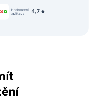
mít
tění