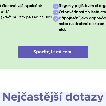
í členové vaší společné
Regresy pojišťoven či org
 atd.)
Odpovědnost z vlastnictv
y
(když se vám pejsek na ulici
Připojištění jako odpově
nebo na drobné elektronic
atd.
Spočítejte mi cenu
Nejčastější dotazy