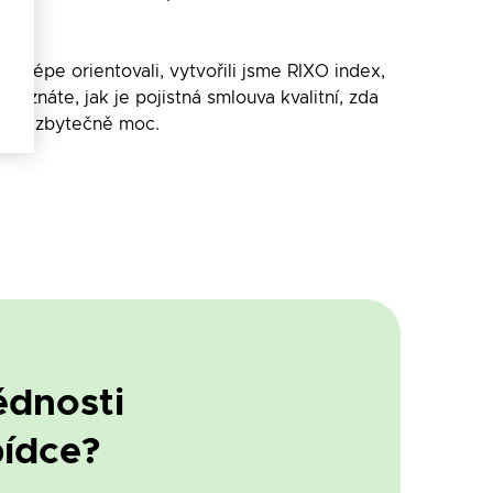
ní lépe orientovali, vytvořili jsme RIXO index,
poznáte, jak je pojistná smlouva kvalitní, zda
stojí zbytečně moc.
ědnosti
bídce?