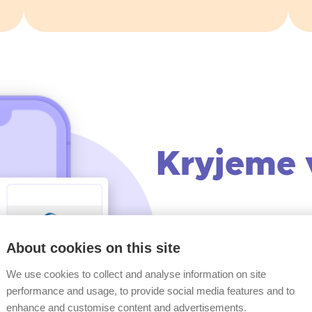
Kryjeme 
Chybovat je lidské. Za své ch
nemusíte. Pojištění odpovědn
About cookies on this site
blbost"
, vás totiž kryje ve c
We use cookies to collect and analyse information on site
performance and usage, to provide social media features and to
Vybrat si u nás můžete vždy z
enhance and customise content and advertisements.
Zároveň jsme připraveni vám 