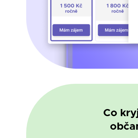
Co kry
občan