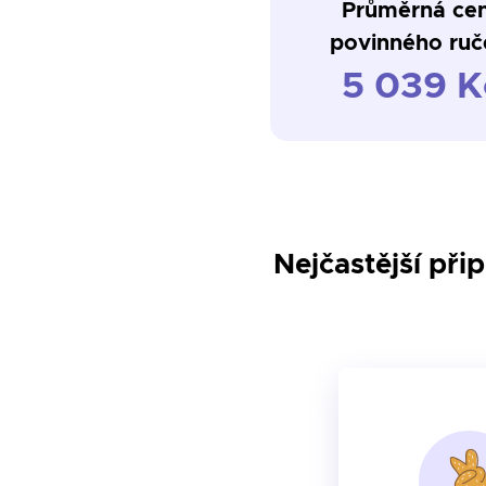
Průměrná ce
povinného ruč
5 039 K
Nejčastější přip