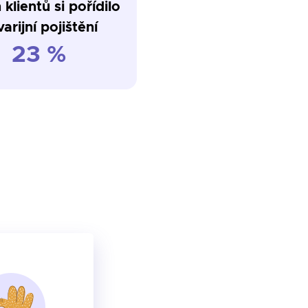
 klientů si pořídilo
arijní pojištění
23 %