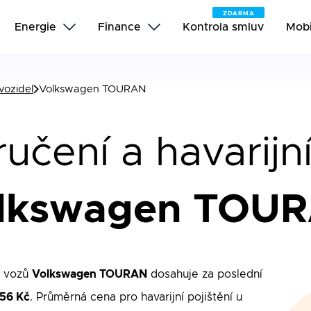
ZDARMA
Energie
Finance
Kontrola smluv
Mobi
vozidel
Volkswagen TOURAN
učení a havarijní
lkswagen TOU
u vozů
Volkswagen TOURAN
dosahuje za poslední
56 Kč
. Průměrná cena pro havarijní pojištění u