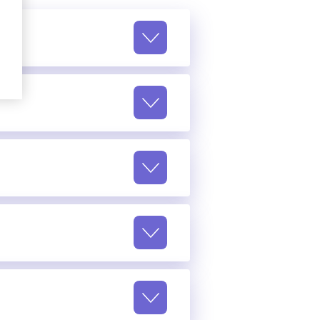
tění pro své vozidlo
arijní
Povinné
ištění
+ havarijní
tění pro své vozidlo
arijní
Povinné
VIN
ištění
+ havarijní
tění pro své vozidlo
, zadám VIN
arijní
Povinné
VIN
ištění
+ havarijní
tění pro své vozidlo
ejte mi cenu
, zadám VIN
arijní
Povinné