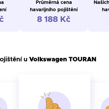
na
Průměrná cena
Našich
ení
havarijního pojištění
hav
č
8 188 Kč
ojištění u
Volkswagen TOURAN