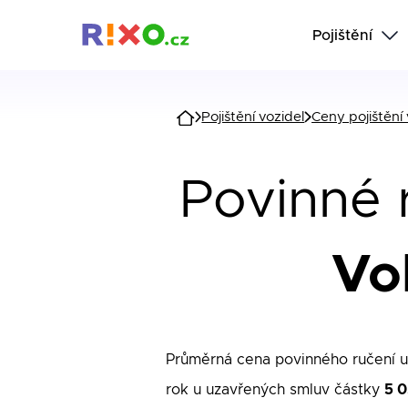
Pojištění
Pojištění vozidel
Ceny pojištění 
Povinné r
Vo
Průměrná cena povinného ručení 
rok u uzavřených smluv částky
5 0