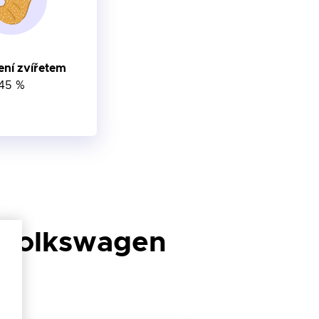
ní zvířetem
45 %
Volkswagen