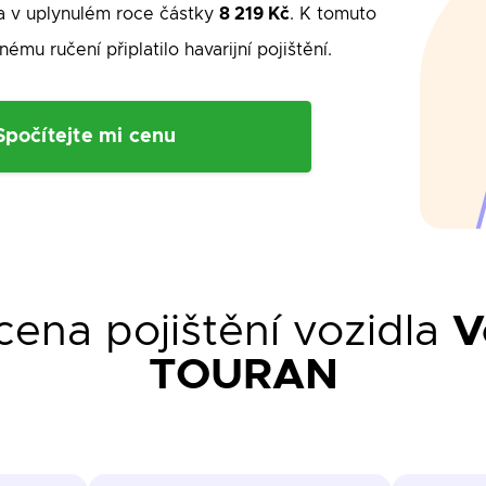
 v uplynulém roce částky
8 219 Kč
. K tomuto
ému ručení připlatilo havarijní pojištění.
Spočítejte mi cenu
ena pojištění vozidla
V
TOURAN