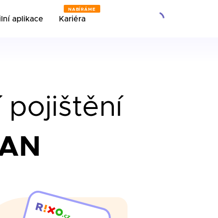
NABÍRÁME
lní aplikace
Kariéra
 pojištění
RAN