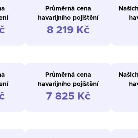
na
Průměrná cena
Našich
ení
havarijního pojištění
hav
č
8 219 Kč
na
Průměrná cena
Našich
ení
havarijního pojištění
hav
č
7 825 Kč