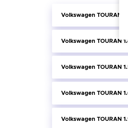
Volkswagen TOURAN 1.
Volkswagen TOURAN 1.
Pojištění 
TOU
Volkswagen TOURAN 1.
Pojištění 
Značka
TOU
Model
Volkswagen TOURAN 1.
Objem
Pojištění 
Značka
TOU
Palivo
Model
Rok
Volkswagen TOURAN 1.
Objem
Pojištění 