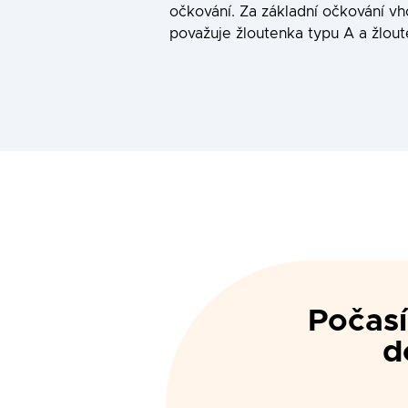
očkování. Za základní očkování vh
považuje žloutenka typu A a žlout
Počas
d