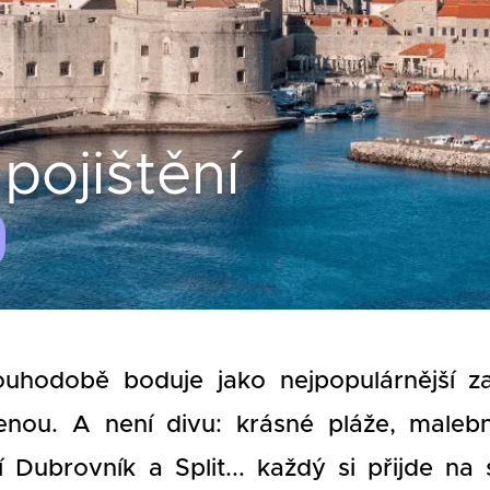
pojištění
uhodobě boduje jako nejpopulárnější za
lenou. A není divu: krásné pláže, maleb
ící Dubrovník a Split... každý si přijde n