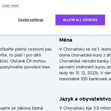
cké informace před ce
Learn more
Chorvatska
Cookie settings
ALLOW ALL COOKIES
Měna
přibalte platný cestovní pas
V Chorvatsku se od 1. ledn
, to platí i pro děti
doma chorvatské kuny z dřív
odiče). Občané ČR mohou
Chorvatské národní banky, 
 pobytového povolení max.
pevném směnném kurzu do 
tedy do 31. 12. 2023). V rá
maximálně 100 bankovek a 
Jazyk a obyvatelstv
bujete ze zákona žádná
V Chorvatsku žije 3,9 milio