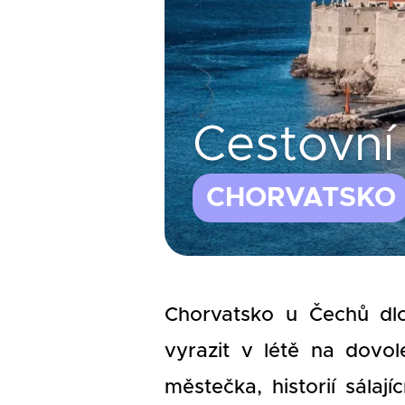
Cestovní 
CHORVATSKO
Chorvatsko u Čechů dlo
vyrazit v létě na dovo
městečka, historií sálaj