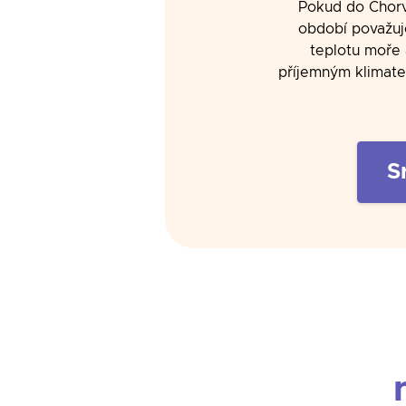
Pokud do Chorva
období považuj
teplotu moře 
příjemným klimatem
S