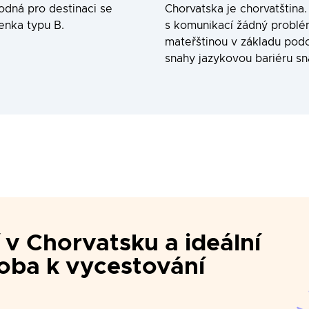
odná pro destinaci se
Chorvatska je chorvatština
enka typu B.
s komunikací žádný problém,
mateřštinou v základu pod
snahy jazykovou bariéru s
í
v
Chorvatsku
a ideální
oba k vycestování