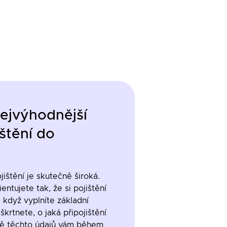
nejvýhodnější
ištění
do
ištění je skutečně široká.
entujete tak, že si pojištění
, když vyplníte základní
škrtnete, o jaká připojištění
dě těchto údajů vám během