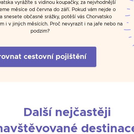
tska vyrážíte s vidinou koupačky, za nejvhodnější
eme měsíce od června do září. Pokud vám nejde o
a snesete občasné srážky, potěší vás Chorvatsko
 i v jiných měsících. Proč nevyrazit i na jaře nebo na
podzim?
rovnat cestovní pojištění
Další nejčastěji
navštěvované destinac