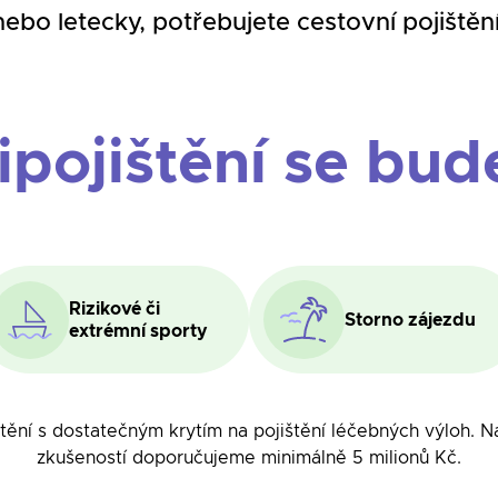
bo letecky, potřebujete cestovní pojištění
ipojištění se bud
Rizikové či
Storno zájezdu
extrémní sporty
štění s dostatečným krytím na pojištění léčebných výloh. N
zkušeností doporučujeme minimálně 5 milionů Kč.