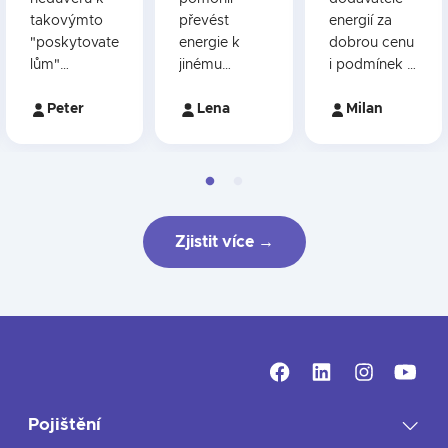
takovýmto
převést
energií za
"poskytovate
energie k
dobrou cenu
lům"
jinému
i podmínek k
zaměřeným
dodavateli.
této ceně.
na co nejvíce
Peter
Mohu jen
Lena
Milan
zákazníků,
doporučit.
jsem byl mile
překvapen.
Nejenže mi
bylo vše
řádně
Zjistit více →
vysvětleno,
ale nebyl
žádný nátlak
typu
"nabídka
platí do".
Také po
uzavření
Pojištění
smlouvy si