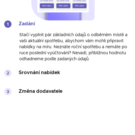
Zadání
1
Stačí vyplnit pár základních údajů o odběrném místě a
vaši aktuální spotřebu, abychom vám mohli připravit
nabídky na míru. Neznáte roční spotřebu a nemáte po
ruce poslední vyúčtování? Nevadí, přibližnou hodnotu
odhadneme podle zadaných údajů.
Srovnání nabídek
2
Do jedné minuty vám ukážeme aktuální nabídky od
ověřených dodavatelů. Pokud s nabídkami nebudete
Změna dodavatele
3
spokojeni, můžete si je upravit nebo to probrat s naším
specialistou na plyn. Ten pro vás může najít ještě lepší
Nemusíte se bát zdlouhavé administrativy se změnou
nabídky, které v online srovnání neuvidíte.
dodavatele. Vyřídíme ho spolu jednoduše online. Stačí,
když kliknete na tlačítko „Mám zájem“. Vše potřebné
ke sjednání nové smlouvy vyřídíte pár kliky, nebo vám s
tím pomůžeme my.