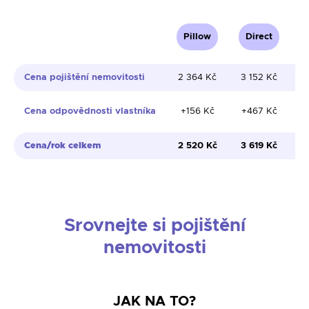
Pillow
Direct
Cena pojištění nemovitosti
2 364 Kč
3 152 Kč
Cena odpovědnosti vlastníka
+156 Kč
+467 Kč
(
Cena/rok celkem
2 520 Kč
3 619 Kč
Srovnejte si pojištění
nemovitosti
JAK NA TO?