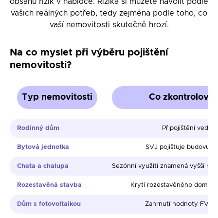
obsahu rizik v nabídce. Rizika si můžete navolit podle
vašich reálných potřeb, tedy zejména podle toho, co
vaší nemovitosti skutečně hrozí.
Na co myslet při výběru pojištění
nemovitosti?
Typ nemovitosti
Co zkontrolovat
Rodinný dům
Připojištění vedlej
Bytová jednotka
SVJ pojišťuje budovu, v
Chata a chalupa
Sezónní využití znamená vyšší rizik
Rozestavěná stavba
Krytí rozestavěného domu i 
Dům s fotovoltaikou
Zahrnutí hodnoty FVE v 