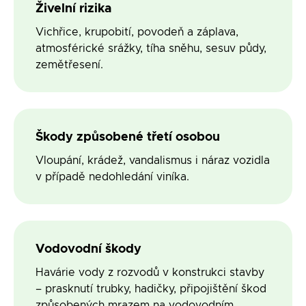
Živelní rizika
Vichřice, krupobití, povodeň a záplava,
atmosférické srážky, tíha sněhu, sesuv půdy,
zemětřesení.
Škody způsobené třetí osobou
Vloupání, krádež, vandalismus i náraz vozidla
v případě nedohledání viníka.
Vodovodní škody
Havárie vody z rozvodů v konstrukci stavby
– prasknutí trubky, hadičky, připojištění škod
způsobených mrazem na vodovodním