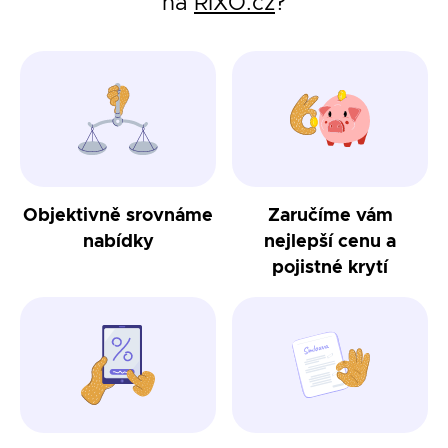
na
RIXO.cz
?
Objektivně srovnáme
Zaručíme vám
nabídky
nejlepší cenu a
pojistné krytí