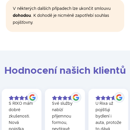
V některých dalších případech lze ukončit smlouvu
dohodou
. K dohodě je nicméně zapotřebí souhlas
pojišťovny.
Hodnocení našich klientů
S RIXO mám
Své služby
U Rixa už
dobré
nabízí
pojišťuji
zkušenosti.
příjemnou
bydlení i
Nová
formou,
auta, protože
pojistka
nevtíravě.
to dává