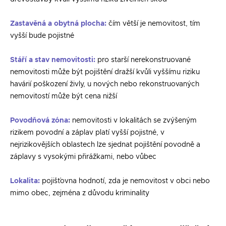
Zastavěná a obytná plocha
:
čím větší je nemovitost, tím
vyšší bude pojistné
Stáří a stav nemovitosti
:
pro starší nerekonstruované
nemovitosti může být pojištění dražší kvůli vyššímu riziku
havárií poškození živly, u nových nebo rekonstruovaných
nemovitostí může být cena nižší
Povodňová zóna
:
nemovitosti v lokalitách se zvýšeným
rizikem povodní a záplav platí vyšší pojistné, v
nejrizikovějších oblastech lze sjednat pojištění povodně a
záplavy s vysokými přirážkami, nebo vůbec
Lokalita
:
pojišťovna hodnotí, zda je nemovitost v obci nebo
mimo obec, zejména z důvodu kriminality