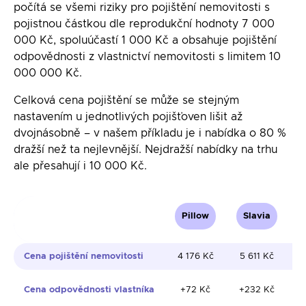
počítá se všemi riziky pro pojištění nemovitosti s
pojistnou částkou dle reprodukční hodnoty 7 000
000 Kč, spoluúčastí 1 000 Kč a obsahuje pojištění
odpovědnosti z vlastnictví nemovitosti s limitem 10
000 000 Kč.
Celková cena pojištění se může se stejným
nastavením u jednotlivých pojišťoven lišit až
dvojnásobně – v našem příkladu je i nabídka o 80 %
dražší než ta nejlevnější. Nejdražší nabídky na trhu
ale přesahují i 10 000 Kč.
Pillow
Slavia
Cena pojištění nemovitosti
4 176 Kč
5 611 Kč
Cena odpovědnosti vlastníka
+72 Kč
+232 Kč
(