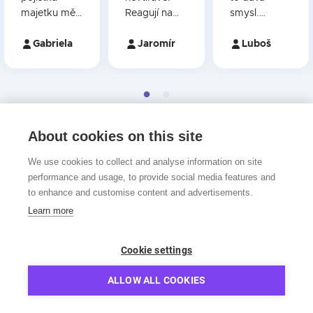
majetku mě
Reagují na
smysl.
vyšla
zvláštní
Vypracovaný
nesrovnateln
Gabriela
požadavky
Jaromír
systém
Luboš
ě levněji.
ochotně a
změn,
rychle - mám
nabídek.
od nich
Vždycky
pojištěný byt
najdou něco
i nemovitost
lepšího, než
About cookies on this site
Zjistit více →
a auto. Jsem
mi je
s jejich
nabídnuto
We use cookies to collect and analyse information on site
službami
napřímo od
performance and usage, to provide social media features and
velmi
pojišťovny a
to enhance and customise content and advertisements.
spokojen.
mockrát je to
Learn more
dost velký
rozdíl. Navíc
se nemusím
Cookie settings
o nic starat,
Pojištění
hlídají
ALLOW ALL COOKIES
termíny a
Energie
sami se mi