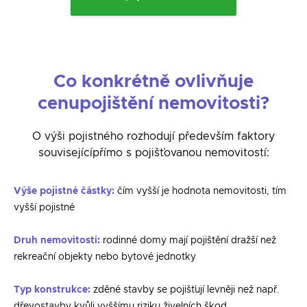
Co konkrétně ovlivňuje
cenu
pojištění nemovitosti?
O výši pojistného rozhodují především faktory
související
přímo s pojišťovanou nemovitostí:
Výše pojistné částky
:
čím vyšší je hodnota nemovitosti, tím
vyšší pojistné
Druh nemovitosti
:
rodinné domy mají pojištění dražší než
rekreační objekty nebo bytové jednotky
Typ konstrukce
:
zděné stavby se pojišťují levněji než např.
dřevostavby kvůli vyššímu riziku živelních škod