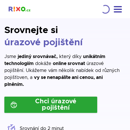
Srovnejte si
úrazové pojištění
Jsme
jediný srovnávač,
který díky
unikátním
technologiím
dokáže
online srovnat
úrazové
pojištění. Ukážeme vám několik nabídek od různých
pojišťoven, a
vy se nenapálíte ani cenou, ani
plněním.
Chci úrazové
pojištění
Srovnání do 2 minut