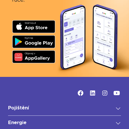
zahrnuje i závažné nemoci. Úrazy jsou totiž u dětí
výrazně častějším důvodem zdravotních (a následně
také finančních) potíží.
Pojištění
Energie