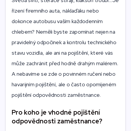
Světla svítí, stěrače stírají, klakson troubí…Je
řízení firemního auta, náklaďáku nebo
dokonce autobusu vaším každodenním
chlebem? Neměli byste zapomínat nejen na
pravidelný odpočinek a kontrolu technického
stavu vozidla, ale ani na pojištění, které vás
může zachránit před hodně drahým malérem.
A nebavíme se zde o povinném ručení nebo
havarijním pojištění, ale o často opomíjeném
pojištění odpovědnosti zaměstnance.
Pro koho je vhodné pojištění
odpovědnosti zaměstnance?