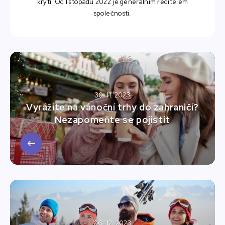
krytí. Od listopadu 2022 je generálním ředitelem
společnosti.
30. 11. 2023
Vyrážíte na vánoční trhy do zahraničí?
Nezapomeňte se pojistit
06. 12. 2023