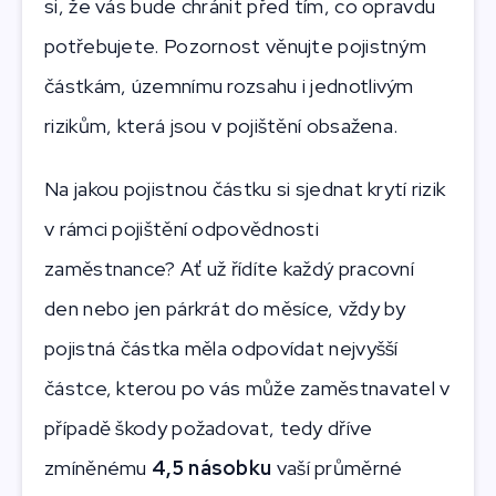
si, že vás bude chránit před tím, co opravdu
potřebujete. Pozornost věnujte pojistným
částkám, územnímu rozsahu i jednotlivým
rizikům, která jsou v pojištění obsažena.
Na jakou pojistnou částku si sjednat krytí rizik
v rámci pojištění odpovědnosti
zaměstnance? Ať už řídíte každý pracovní
den nebo jen párkrát do měsíce, vždy by
pojistná částka měla odpovídat nejvyšší
částce, kterou po vás může zaměstnavatel v
případě škody požadovat, tedy dříve
zmíněnému
4,5 násobku
vaší průměrné