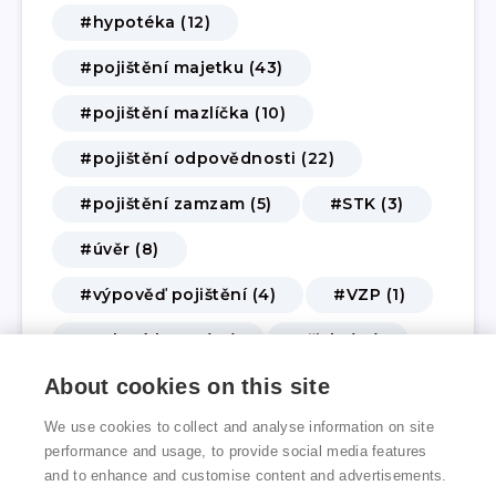
#hypotéka (12)
#pojištění majetku (43)
#pojištění mazlíčka (10)
#pojištění odpovědnosti (22)
#pojištění zamzam (5)
#STK (3)
#úvěr (8)
#výpověď pojištění (4)
#VZP (1)
#zelená karta (10)
#živly (14)
About cookies on this site
#životní a úrazové pojištění (62)
We use cookies to collect and analyse information on site
#změna pojištění (3)
performance and usage, to provide social media features
and to enhance and customise content and advertisements.