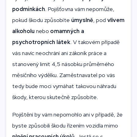
podmínkách
. Pojišťovna vám nepomůže,
pokud škodu způsobíte
úmyslně
, pod
vlivem
alkoholu
nebo
omamných a
psychotropních látek
. V takovém případě
vás navíc neochrání ani zákoník práce a
stanovený limit 4,5 násobku průměrného
měsíčního výdělku. Zaměstnavatel po vás
tedy bude moci vymáhat takovou náhradu
škody, kterou skutečně způsobíte.
Pojištění by vám nepomohlo ani v případě, že
byste způsobili škodu řízením vozidla mimo
plnění pracovních úkolů
. Jestli se s