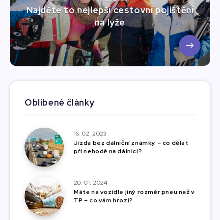
Najděte to nejlepší cestovní pojištění
na lyže
Oblíbené články
16. 02. 2023
Jízda bez dálniční známky – co dělat
při nehodě na dálnici?
20. 01. 2024
Máte na vozidle jiný rozměr pneu než v
TP – co vám hrozí?