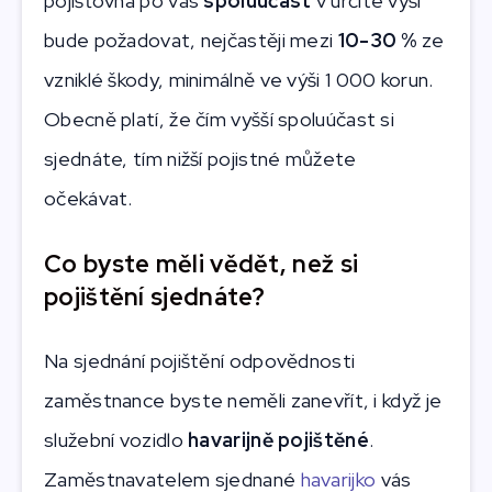
pojišťovna po vás
spoluúčast
v určité výši
bude požadovat, nejčastěji mezi
10-30 %
ze
vzniklé škody, minimálně ve výši 1 000 korun.
Obecně platí, že čím vyšší spoluúčast si
sjednáte, tím nižší pojistné můžete
očekávat.
Co byste měli vědět, než si
pojištění sjednáte?
Na sjednání pojištění odpovědnosti
zaměstnance byste neměli zanevřít, i když je
služební vozidlo
havarijně pojištěné
.
Zaměstnavatelem sjednané
havarijko
vás