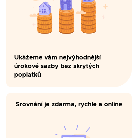
(dohoda o finančním vyrovnání) nebo
smlouva o dílo (v případě rekonstrukce)
odhad nemovitosti
Ukážeme vám nejvýhodnější
úrokové sazby bez skrytých
poplatků
Srovnání je zdarma, rychle a online