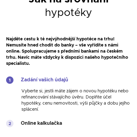
hypotéky
Najděte cestu k té nejvýhodnější hypotéce na trhu!
Nemusíte hned chodit do banky – vše vyřídíte s námi
online. Spolupracujeme s předními bankami na českém
trhu. Navíc máte vždycky k dispozici našeho hypotečního
specialistu.
Zadání vašich údajů
1
Vyberte si, jestli máte zájem o novou hypotéku nebo
refinancování stávajícího úvěru. Doplňte účel
hypotéky, cenu nemovitosti, výši půjčky a dobu jejího
splácení.
Online kalkulačka
2
Do minuty vám ukážeme srovnání nabídek.