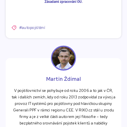
#autopojištění
Martin Ždímal
V pojišťovnictví se pohybuje od roku 2006 a to jak v ČR,
tak i dalších zemích, kdy od roku 2013 zodpovídal za vývoj a
provoz IT systémů pro pojišťovny pod hlavičkou skupiny
Generali PPF v rámci regionu CEE. V RIXO.cz stál u zrodu
firmy a je z velké části autorem její filosofie – tedy
bezplatného srovnávání pojistek klientů a nabídky