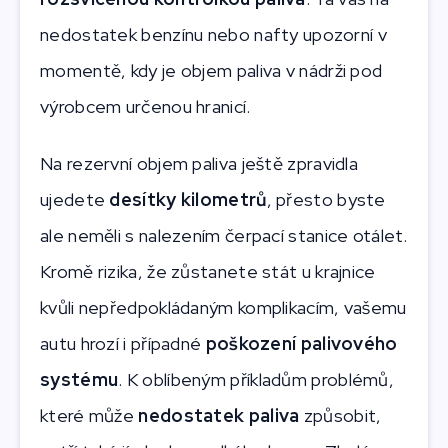
nedostatek benzínu nebo nafty upozorní v
momentě, kdy je objem paliva v nádrži pod
výrobcem určenou hranicí.
Na rezervní objem paliva ještě zpravidla
ujedete
desítky kilometrů
, přesto byste
ale neměli s nalezením čerpací stanice otálet.
Kromě rizika, že zůstanete stát u krajnice
kvůli nepředpokládaným komplikacím, vašemu
autu hrozí i případné
poškození palivového
systému
. K oblíbeným příkladům problémů,
které může
nedostatek paliva
způsobit,