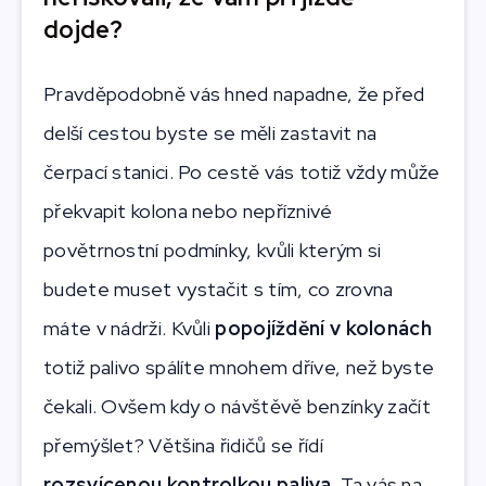
dojde?
Pravděpodobně vás hned napadne, že před
delší cestou byste se měli zastavit na
čerpací stanici. Po cestě vás totiž vždy může
překvapit kolona nebo nepříznivé
povětrnostní podmínky, kvůli kterým si
budete muset vystačit s tím, co zrovna
máte v nádrži. Kvůli
popojíždění v kolonách
totiž palivo spálíte mnohem dříve, než byste
čekali. Ovšem kdy o návštěvě benzínky začít
přemýšlet? Většina řidičů se řídí
rozsvícenou kontrolkou paliva
. Ta vás na