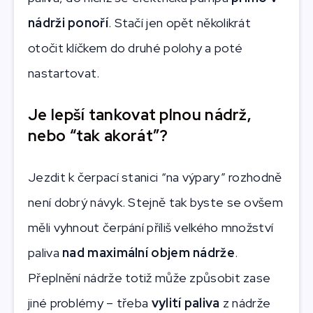
nádrži ponoří
. Stačí jen opět několikrát
otočit klíčkem do druhé polohy a poté
nastartovat.
Je lepší tankovat plnou nádrž,
nebo “tak akorát”?
Jezdit k čerpací stanici “na výpary” rozhodně
není dobrý návyk. Stejně tak byste se ovšem
měli vyhnout čerpání příliš velkého množství
paliva
nad maximální objem nádrže
.
Přeplnění nádrže totiž může způsobit zase
jiné problémy – třeba
vylití paliva
z nádrže