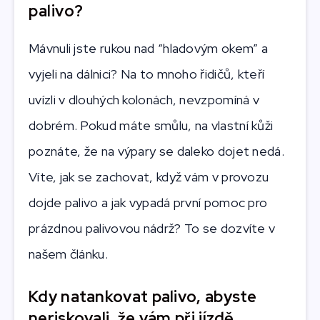
palivo?
Mávnuli jste rukou nad “hladovým okem” a
vyjeli na dálnici? Na to mnoho řidičů, kteří
uvízli v dlouhých kolonách, nevzpomíná v
dobrém. Pokud máte smůlu, na vlastní kůži
poznáte, že na výpary se daleko dojet nedá.
Víte, jak se zachovat, když vám v provozu
dojde palivo a jak vypadá první pomoc pro
prázdnou palivovou nádrž? To se dozvíte v
našem článku.
Kdy natankovat palivo, abyste
neriskovali, že vám při jízdě