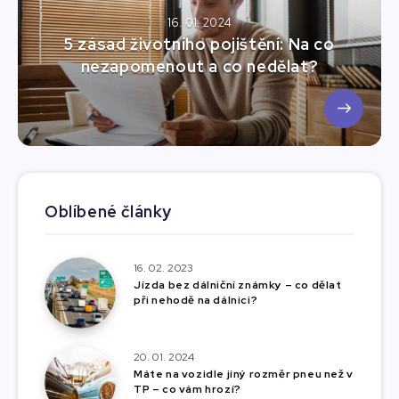
16. 01. 2024
5 zásad životního pojištění: Na co
nezapomenout a co nedělat?
Oblíbené články
16. 02. 2023
Jízda bez dálniční známky – co dělat
při nehodě na dálnici?
20. 01. 2024
Máte na vozidle jiný rozměr pneu než v
TP – co vám hrozí?