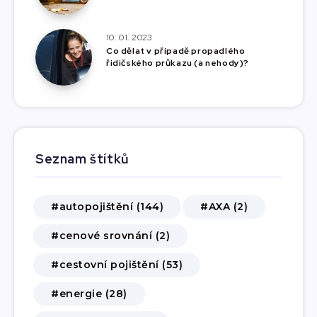
10. 01. 2023
Co dělat v případě propadlého
řidičského průkazu (a nehody)?
Seznam štítků
#autopojištění (144)
#AXA (2)
#cenové srovnání (2)
#cestovní pojištění (53)
#energie (28)