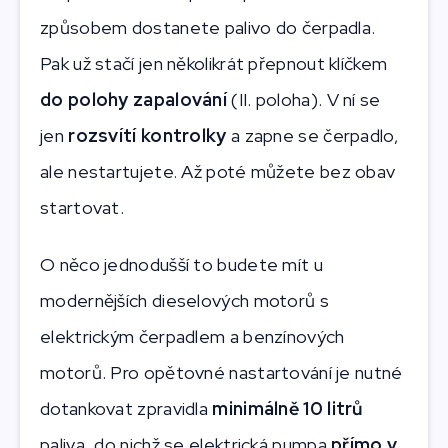
způsobem dostanete palivo do čerpadla.
Pak už stačí jen několikrát přepnout klíčkem
do polohy zapalování
(II. poloha). V ní se
jen
rozsvítí kontrolky
a zapne se čerpadlo,
ale nestartujete. Až poté můžete bez obav
startovat.
O něco jednodušší to budete mít u
modernějších dieselových motorů s
elektrickým čerpadlem a benzínových
motorů. Pro opětovné nastartování je nutné
dotankovat zpravidla
minimálně 10 litrů
paliva, do nichž se elektrická pumpa
přímo v