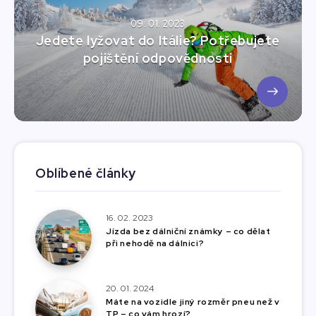
09. 01. 2023
Jedete lyžovat do Itálie? Potřebujete
pojištění odpovědnosti
Oblíbené články
16. 02. 2023
Jízda bez dálniční známky – co dělat
při nehodě na dálnici?
20. 01. 2024
Máte na vozidle jiný rozměr pneu než v
TP – co vám hrozí?