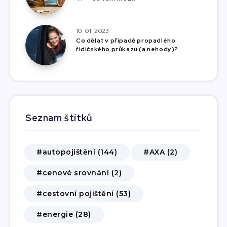
10. 01. 2023
Co dělat v případě propadlého
řidičského průkazu (a nehody)?
Seznam štítků
#autopojištění (144)
#AXA (2)
#cenové srovnání (2)
#cestovní pojištění (53)
#energie (28)