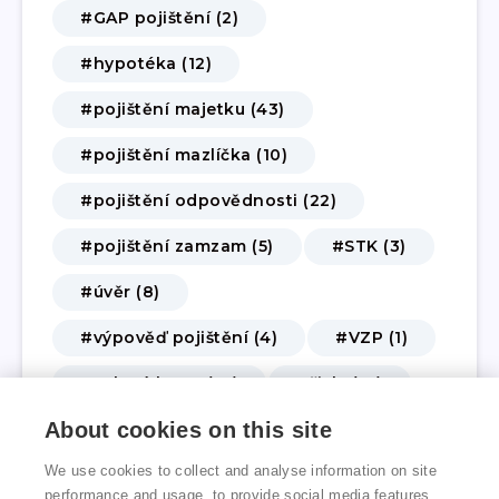
#GAP pojištění (2)
#hypotéka (12)
#pojištění majetku (43)
#pojištění mazlíčka (10)
#pojištění odpovědnosti (22)
#pojištění zamzam (5)
#STK (3)
#úvěr (8)
#výpověď pojištění (4)
#VZP (1)
#zelená karta (10)
#živly (14)
About cookies on this site
#životní a úrazové pojištění (62)
We use cookies to collect and analyse information on site
#změna pojištění (3)
performance and usage, to provide social media features