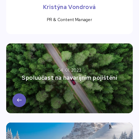
Kristýna Vondrová
PR & Content Manager
04. 01. 2023
Spoluúčast na havarijním pojištění